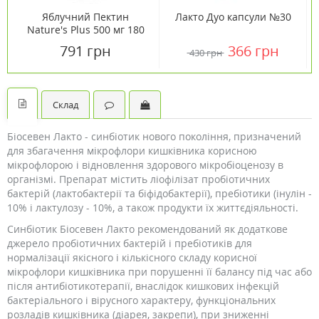
Яблучний Пектин
Лакто Дуо капсули №30
Nature's Plus 500 мг 180
таблеток
791 грн
366 грн
430 грн
Склад
Біосевен Лакто - синбіотик нового покоління, призначений
для збагачення мікрофлори кишківника корисною
мікрофлорою і відновлення здорового мікробіоценозу в
організмі. Препарат містить ліофілізат пробіотичних
бактерій (лактобактерії та біфідобактерії), пребіотики (інулін -
10% і лактулозу - 10%, а також продукти їх життєдіяльності.
Синбіотик Біосевен Лакто рекомендований як додаткове
джерело пробіотичних бактерій і пребіотиків для
нормалізації якісного і кількісного складу корисної
мікрофлори кишківника при порушенні її балансу під час або
після антибіотикотерапії, внаслідок кишкових інфекцій
бактеріального і вірусного характеру, функціональних
розладів кишківника (діарея, закрепи), при зниженні