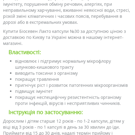
імунітету, порушення обміну речовин, алергіях, при
неправильному харчуванні, вживанні неякісної води, стресі,
різкій зміні кліматичних і часових поясів, перебування в
дорозі або в екстремальних умовах.
Купити Біосевен Лакто капсули №30 за доступною ціною з
доставкою по Києву та Україні можна в нашому інтернет-
магазині.
Властивості:
відновлює і підтримує нормальну мікрофлору
шлунково-кишкового тракту
виводить токсини з організму
покращує травлення
пригнічує ріст і розвиток патогенних мікроорганізмів
підвищує імунітет
покращує неспецифічну резистентність організму
проти інфекцій, вірусів і несприятливих чинників.
Інструкція по застосуванню:
Дорослим і дітям старше 12 років - по 1-2 капсули, дітям у
віці від 3 років - по 1 капсулі в день за 30 хвилин до їди.
Приймати від 15 до 30 днів, надалі термін прийому і