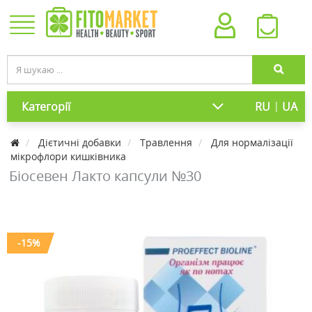
|
Категорії
RU
UA
Дієтичні добавки
Травлення
Для нормалізації
мікрофлори кишківника
Біосевен Лакто капсули №30
-15%