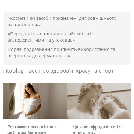
«Косметичні засоби призначені для зовнішнього
застосування.»
«Перед використанням ознайомтеся із
застереженнями на упаковці.»
«У разі подразнення припиніть використання та
зверніться до дерматолога.»
FitoBlog - Все про здоров'я, красу та спорт
Розтяжки при вагітності:
Що таке афродизіаки і як
Чо
як із цим боротися
вони діють
чи