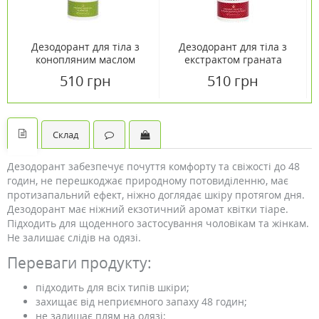
Дезодорант для тіла з
Дезодорант для тіла з
конопляним маслом
екстрактом граната
Bioselect 50мл
Bioselect 50мл
510 грн
510 грн
Склад
Дезодорант забезпечує почуття комфорту та свіжості до 48
годин, не перешкоджає природному потовиділенню, має
протизапальний ефект, ніжно доглядає шкіру протягом дня.
Дезодорант має ніжний екзотичний аромат квітки тіаре.
Підходить для щоденного застосування чоловікам та жінкам.
Не залишає слідів на одязі.
Переваги продукту:
підходить для всіх типів шкіри;
захищає від неприємного запаху 48 годин;
не залишає плям на одязі;