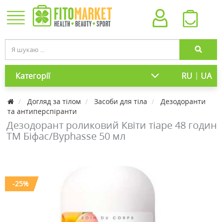
|
Категорії
RU
UA
Догляд за тілом
Засоби для тіла
Дезодоранти
та антиперспіранти
Дезодорант роликовий Квіти тіаре 48 годин
ТМ Біфас/Byphasse 50 мл
-25%