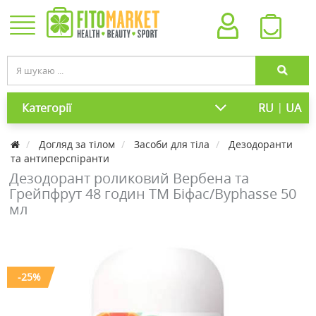
|
Категорії
RU
UA
Догляд за тілом
Засоби для тіла
Дезодоранти
та антиперспіранти
Дезодорант роликовий Вербена та
Грейпфрут 48 годин ТМ Біфас/Byphasse 50
мл
-25%