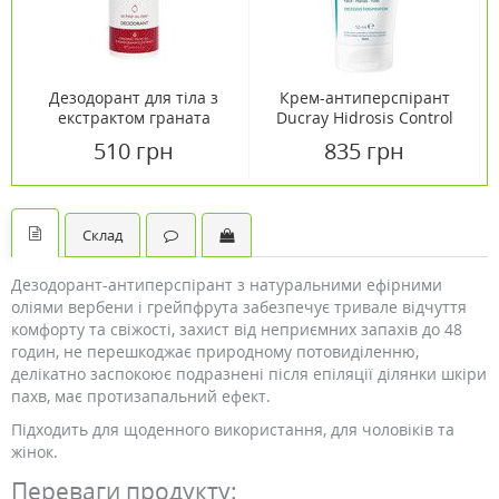
Дезодорант для тіла з
Крем-антиперспірант
екстрактом граната
Ducray Hidrosis Control
Bioselect 50мл
50 мл
510 грн
835 грн
Склад
Дезодорант-антиперспірант з натуральними ефірними
оліями вербени і грейпфрута забезпечує тривале відчуття
комфорту та свіжості, захист від неприємних запахів до 48
годин, не перешкоджає природному потовиділенню,
делікатно заспокоює подразнені після епіляції ділянки шкіри
пахв, має протизапальний ефект.
Підходить для щоденного використання, для чоловіків та
жінок.
Переваги продукту: