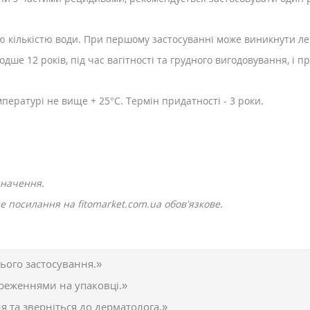
ю кількістю води. При першому застосуванні може виникнути л
дше 12 років, під час вагітності та грудного вигодовування, і 
мпературі не вище + 25°C. Термін придатності - 3 роки.
значення.
 посилання на fitomarket.com.ua обов'язкове.
ього застосування.»
реженнями на упаковці.»
 та зверніться до дерматолога.»