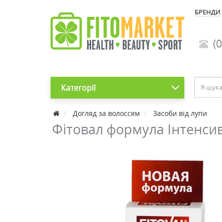
БРЕНДИ
(0
Категорії
Догляд за волоссям
Засоби від лупи
Фітовал формула Інтенси