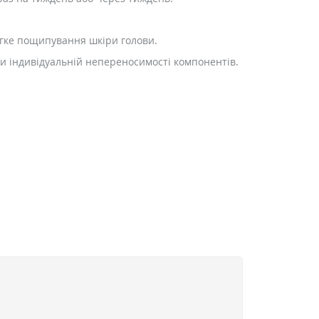
егке пощипування шкіри голови.
при індивідуальній непереносимості компонентів.