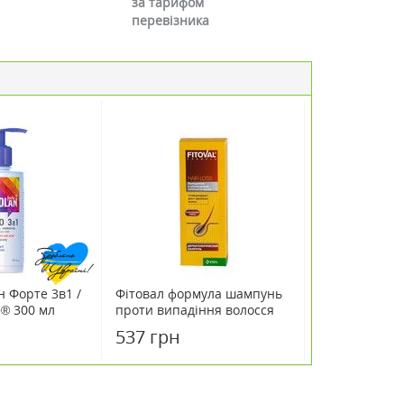
за тарифом
перевізника
 Форте 3в1 /
Фітовал формула шампунь
e® 300 мл
проти випадіння волосся
200мл
537 грн