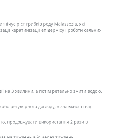
ічує ріст грибків роду Malassezia, які
ції кератинізації епідермісу і роботи сальних
ї на 3 хвилини, а потім ретельно змити водою.
бо регулярного догляду, в залежності від
стю, продовжувати використання 2 рази в
раз на тиждень або через тиждень.