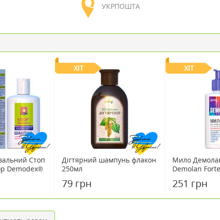
УКРПОШТА
ХІТ
ХІТ
вальний Стоп
Дігтярний шампунь флакон
Мило Демолан
top Demodex®
250мл
Demolan Fort
79 грн
251 грн