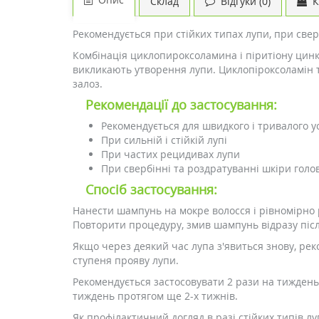
Склад
Відгуки (0)
К
Рекомендується при стійких типах лупи, при свер
Комбінація циклопироксоламина і піритіону цинку
викликають утворення лупи. Циклопіроксоламін т
залоз.
Рекомендації до застосування:
Рекомендується для швидкого і тривалого ус
При сильній і стійкій лупі
При частих рецидивах лупи
При свербінні та роздратуванні шкіри голо
Спосіб застосування:
Нанести шампунь на мокре волосся і рівномірно 
Повторити процедуру, змив шампунь відразу післ
Якщо через деякий час лупа з'явиться знову, ре
ступеня прояву лупи.
Рекомендується застосовувати 2 рази на тиждень
тиждень протягом ще 2-х тижнів.
Як профілактичний догляд в разі стійких типів 