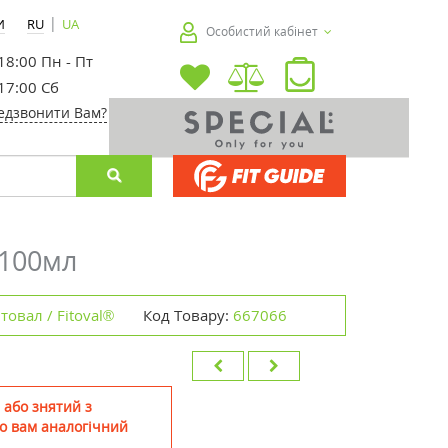
|
И
RU
UA
Особистий кабінет
 18:00 Пн - Пт
 17:00 Сб
едзвонити Вам?
 100мл
товал / Fitoval®
Код Товару:
667066
 або знятий з
о вам аналогічний