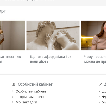
орт
агітності: як
Що таке афродизіаки і як
Чому червоні
ся
вони діють
можна це пр
Особистий кабінет
Особистий кабінет
До
Історія замовлень
Ф
Мої закладки
Ум