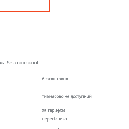
авка безкоштовно!
безкоштовно
тимчасово не доступний
за тарифом
перевізника