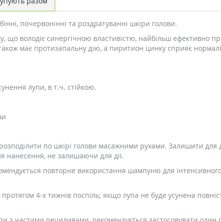
упують разом
бінні, почервонінні та роздратуванні шкіри голови.
, що володіє синергічною властивістю, найбільш ефективно пригн
акож має протизапальну дію, а пиритион цинку сприяє нормаліза
унення лупи, в т.ч. стійкою.
ви
розподілити по шкірі голови масажними рухами. Залишити для ді
я нанесення, не залишаючи для дії.
комендується повторне використання шампуню для інтенсивного а
 протягом 4-х тижнів поспіль; якщо лупа не буде усунена повні
лупи з частими рецидивами, рекомендується застосовувати один 