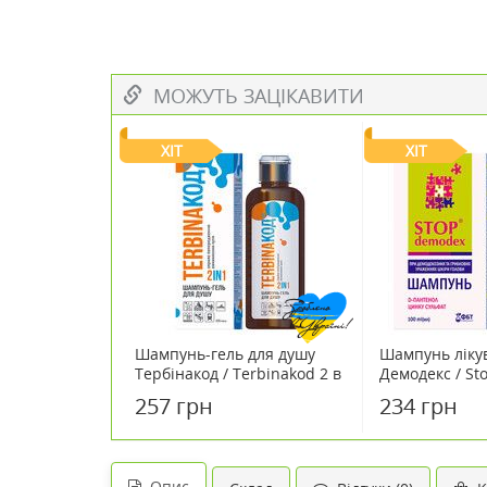
МОЖУТЬ ЗАЦІКАВИТИ
ХІТ
ХІТ
Шампунь-гель для душу
Шампунь ліку
Тербінакод / Terbinakod 2 в
Демодекс / S
1 200 мл
100 мл
257 грн
234 грн
Опис