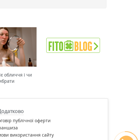
є обличчя і чи
ибрати
Додатково
говір публічної оферти
раншиза
ови використання сайту