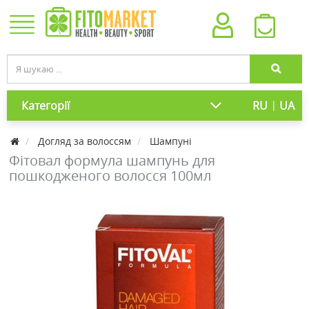
|
Категорії
RU
UA
Догляд за волоссям
Шампуні
Фітовал формула шампунь для
пошкодженого волосся 100мл