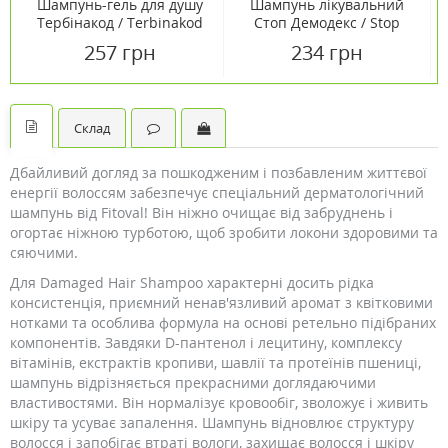
Шампунь-гель для душу
Шампунь лікувальний
Тербінакод / Terbinakod
Стоп Демодекс / Stop
2 в 1 200 мл
Demodex® 100 мл
257 грн
234 грн
Склад
Дбайливий догляд за пошкодженим і позбавленим життєвої
енергії волоссям забезпечує спеціальний дерматологічний
шампунь від Fitoval! Він ніжно очищає від забруднень і
огортає ніжною турботою, щоб зробити локони здоровими та
сяючими.
Для Damaged Hair Shampoo характерні досить рідка
консистенція, приємний ненав'язливий аромат з квітковими
нотками та особлива формула на основі ретельно підібраних
компонентів. Завдяки D-пантенол і лецитину, комплексу
вітамінів, екстрактів кропиви, шавлії та протеїнів пшениці,
шампунь відрізняється прекрасними доглядаючими
властивостями. Він нормалізує кровообіг, зволожує і живить
шкіру та усуває запалення. Шампунь відновлює структуру
волосся і запобігає втраті вологи, захищає волосся і шкіру