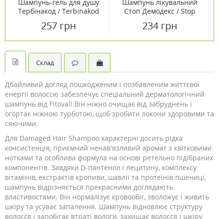
Шампунь-гель для душу
Шампунь лікувальний
Тербінакод / Terbinakod
Стоп Демодекс / Stop
2 в 1 200 мл
Demodex® 100 мл
257 грн
234 грн
Склад
Дбайливий догляд пошкодженим і позбавленим життєвої
енергії волоссю забезпечує спеціальний дерматологічний
шампунь від Fitoval! Він ніжно очищає від забруднень і
огортає ніжною турботою, щоб зробити локони здоровими та
сяючими.
Для Damaged Hair Shampoo характерні досить рідка
консистенція, приємний ненав'язливий аромат з квітковими
нотками та особлива формула на основі ретельно підібраних
компонентів. Завдяки D-пантенол і лецитину, комплексу
вітамінів, екстрактів кропиви, шавлії та протеїнів пшениці,
шампунь відрізняється прекрасними доглядають
властивостями. Він нормалізує кровообіг, зволожує і живить
шкіру та усуває запалення. Шампунь відновлює структуру
волосся і запобігає втраті вологи, захищає волосся і шкіру