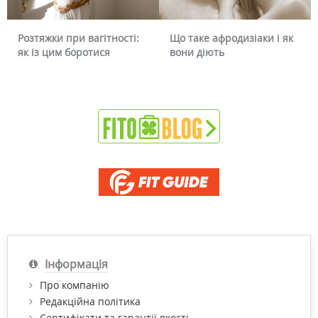
вагітності:
Що таке афродизіаки і як
Чому червоніє о
отися
вони діють
чи можна це пр
Інформація
Про компанію
Редакційна політика
Сертифікати та гарантії якості