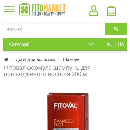
|
Категорії
RU
UA
Догляд за волоссям
Шампуні
Фітовал формула шампунь для
пошкодженого волосся 200 м