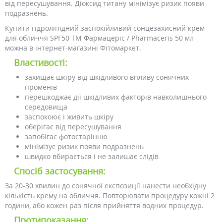
від пересушування. Діоксид титану мінімізує ризик появи
подразнень.
Купити гідроліпідний заспокійливий сонцезахисний крем
для обличчя SPF50 ТМ Фармацеріс / Pharmaceris 50 мл
можна в інтернет-магазині Фітомаркет.
Властивості:
захищає шкіру від шкідливого впливу сонячних
променів
перешкоджає дії шкідливих факторів навколишнього
середовища
заспокоює і живить шкіру
оберігає від пересушування
запобігає фотостарінню
мінімізує ризик появи подразнень
швидко вбирається і не залишає слідів
Спосіб застосування:
За 20-30 хвилин до сонячної експозиції нанести необхідну
кількість крему на обличчя. Повторювати процедуру кожні 2
години, або кожен раз після прийняття водних процедур.
Протипоказання: