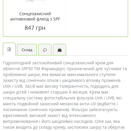
Сонцезахисний
антивіковий флюїд з SPF
50 ТМ Еуцерін / Eucerin
847 грн
50 мл
Склад
Гідроліпідний заспокійливий сонцезахисний крем для
обличчя SPF50 ТМ Фармацеріс призначений для чутливої ​​та
проблемної шкіри, яка вимагає максимального ступеня
захисту від сонячних опіків і шкідливого впливу променів
UVA / UVB. Засіб має високу толерантність, підходить для
шкіри дітей і немовлят старших 6 місяців. Крем має
спеціальну систему фотостабільних фільтрів UVA і UVB, які
мають подвійний захисний механізм анти-UV (відбиття і
поглинання сонячних променів). Фільтри забезпечують
ефективний, високий захист від інтенсивного
випромінювання і його шкідливих наслідків. Олія ши, яка
також входить до складу крему, заспокоює шкіру та оберігає