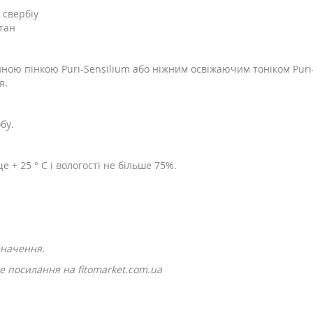
 свербіу
стан
ю пінкою Puri-Sensilium або ніжним освіжаючим тоніком Puri-Se
я.
бу.
 + 25 ° С і вологості не більше 75%.
значення.
е посилання на fitomarket.com.ua