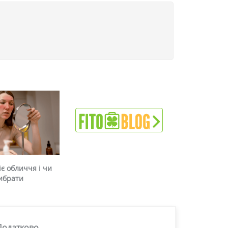
є обличчя і чи
ибрати
Додатково