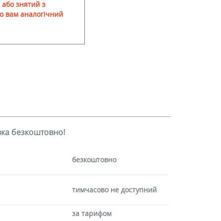
 або знятий з
о вам аналогічний
авка безкоштовно!
безкоштовно
тимчасово не доступний
за тарифом