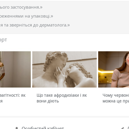
ього застосування.»
реженнями на упаковці.»
 та зверніться до дерматолога.»
орт
агітності: як
Що таке афродизіаки і як
Чому червоні
ся
вони діють
можна це пр
Особистий кабінет