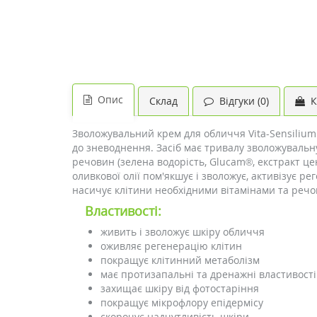
Опис
Склад
Відгуки (0)
К
Зволожувальний крем для обличчя Vita-Sensilium
до зневоднення. Засіб має тривалу зволожувальн
речовин (зелена водорість, Glucam®, екстракт це
оливкової олії пом'якшує і зволожує, активізує ре
насичує клітини необхідними вітамінами та речо
Властивості:
живить і зволожує шкіру обличчя
оживляє регенерацію клітин
покращує клітинний метаболізм
має протизапальні та дренажні властивості
захищає шкіру від фотостаріння
покращує мікрофлору епідермісу
скорочує надчутливість шкіри