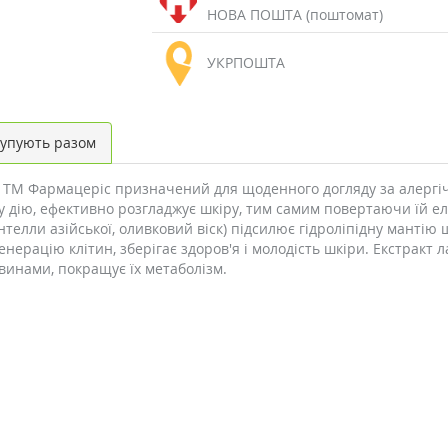
НОВА ПОШТА (поштомат)
УКРПОШТА
упують разом
 ТМ Фармацеріс призначений для щоденного догляду за алергічн
у дію, ефективно розгладжує шкіру, тим самим повертаючи їй е
нтелли азійської, оливковий віск) підсилює гідроліпідну мантію
генерацію клітин, зберігає здоров'я і молодість шкіри. Екстракт 
винами, покращує їх метаболізм.