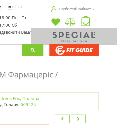
|
И
RU
UA
Особистий кабінет
 18:00 Пн - Пт
 17:00 Сб
едзвонити Вам?
ТМ Фармацеріс /
 Irena Eris, Польща
д Товару:
669224