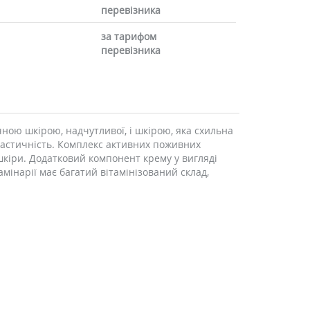
перевізника
за тарифом
перевізника
ою шкірою, надчутливої, і шкірою, яка схильна
ластичність. Комплекс активних поживних
 шкіри. Додатковий компонент крему у вигляді
ламінарії має багатий вітамінізований склад,