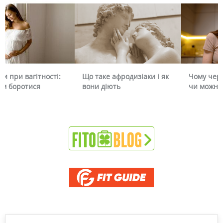
Що таке афродизіаки і як
Чому червоніє обличчя і
вони діють
чи можна це прибрати