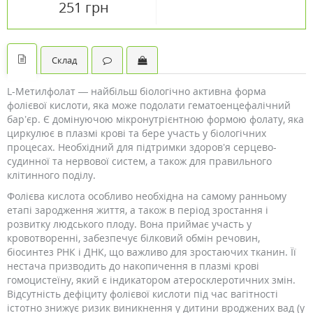
251 грн
Склад
L-Метилфолат — найбільш біологічно активна форма
фолієвої кислоти, яка може подолати гематоенцефалічний
бар’єр. Є домінуючою мікронутрієнтною формою фолату, яка
циркулює в плазмі крові та бере участь у біологічних
процесах. Необхідний для підтримки здоров’я серцево-
судинної та нервової систем, а також для правильного
клітинного поділу.
Фолієва кислота особливо необхідна на самому ранньому
етапі зародження життя, а також в період зростання і
розвитку людського плоду. Вона приймає участь у
кровотворенні, забезпечує білковий обмін речовин,
біосинтез РНК і ДНК, що важливо для зростаючих тканин. Її
нестача призводить до накопичення в плазмі крові
гомоцистеїну, який є індикатором атеросклеротичних змін.
Відсутність дефіциту фолієвої кислоти під час вагітності
істотно знижує ризик виникнення у дитини вроджених вад (у