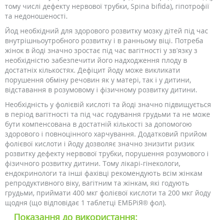
тому числі дефекту нервової трубки, Spina bifida), гіпотрофії
та недоношеності.
Йод необхідний для здорового розвитку мозку дітей під час
внутрішньоутробного розвитку і в ранньому віці. Потреба
жінок в йоді значно зростає під час вагітності у зв’язку з
необхідністю забезпечити його надходження плоду в
достатніх кількостях. Дефіцит йоду може викликати
порушення обміну речовин як у матері, так і у дитини,
відставання в розумовому і фізичному розвитку дитини.
Необхідність у фолієвій кислоті та йоді значно підвищується
в період вагітності та під час годування грудьми та не може
бути компенсована в достатній кількості за допомогою
здорового і повноцінного харчування. Додатковий прийом
фолієвої кислоти і йоду дозволяє значно знизити ризик
розвитку дефекту нервової трубки, порушення розумового і
фізичного розвитку дитини. Тому лікарі-гінекологи,
ендокринологи та інші фахівці рекомендують всім жінкам
репродуктивного віку, вагітним та жінкам, які годують
грудьми, приймати 400 мкг фолієвої кислоти та 200 мкг йоду
щодня (що відповідає 1 таблетці ЕМБРіЯ® фол).
Показання до використання: