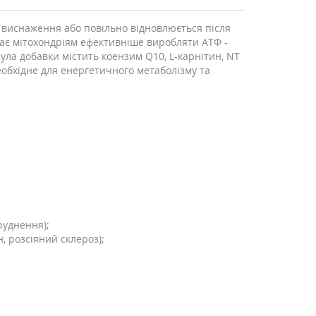
е виснаження або повільно відновлюється після
гає мітохондріям ефективніше виробляти АТФ -
ула добавки містить коензим Q10, L-карнітин, NT
необхідне для енергетичного метаболізму та
руднення);
 розсіяний склероз);