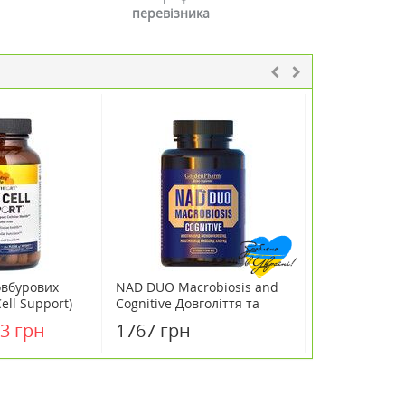
перевізника
овбурових
NAD DUO Macrobiosis and
Meta Lipoate
ell Support)
Cognitive Довголіття та
Metagenics (
ф / Country
підтримка нервової
60 таблеток
3 грн
1767 грн
3604 грн
системи 60 капсул