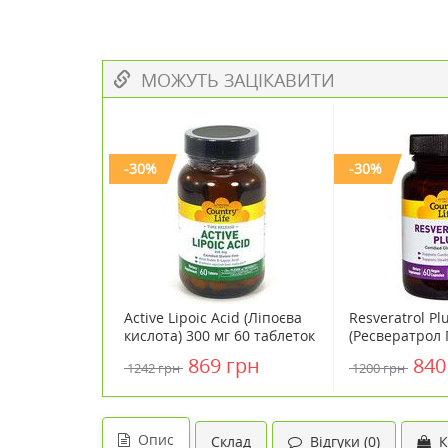
МОЖУТЬ ЗАЦІКАВИТИ
-30%
-30%
Active Lipoic Acid (Ліпоєва
Resveratrol Pl
кислота) 300 мг 60 таблеток
(Ресвератрол 
ТМ Кантрі Лайф / Country
капсул ТМ Кан
869 грн
840
1242 грн
1200 грн
Life
Country Life
Опис
Склад
Відгуки (0)
К