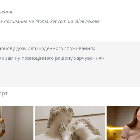
чення.
 посилання на fitomarket.com.ua обов'язкове.
добову дозу для щоденного споживання»
як заміну повноцінного раціону харчування»
орт