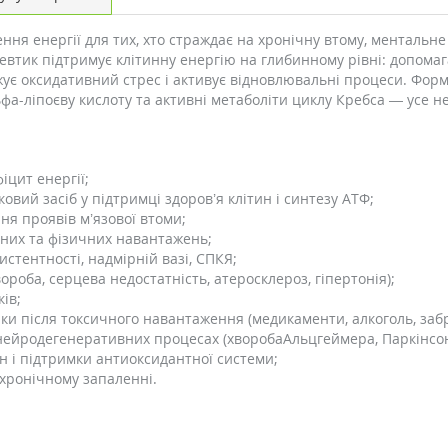
ення енергії для тих, хто страждає на хронічну втому, ментальн
евтик підтримує клітинну енергію на глибинному рівні: допома
жує оксидативний стрес і активує відновлювальні процеси. Форм
льфа-ліпоєву кислоту та активні метаболіти циклу Кребса — усе 
іцит енергії;
овий засіб у підтримці здоров’я клітин і синтезу АТФ;
ня проявів м’язової втоми;
вних та фізичних навантажень;
стентності, надмірній вазі, СПКЯ;
роба, серцева недостатність, атеросклероз, гіпертонія);
ів;
нки після токсичного навантаження (медикаменти, алкоголь, заб
нейродегенеративних процесах (хворобаАльцгеймера, Паркінсон,
ин і підтримки антиоксидантної системи;
 хронічному запаленні.