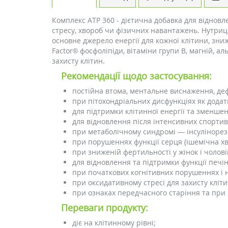
Комплекс ATP 360 - дієтична добавка для відновл
стресу, хвороб чи фізичних навантажень. Нутриц
основне джерело енергії для кожної клітини, зни
Factor® фосфоліпіди, вітаміни групи B, магній, а
захисту клітин.
Рекомендації щодо застосування:
постійна втома, ментальне виснаження, деф
при пітохондріальних дисфункціях як додатк
для підтримки клітинної енергії та зменшен
для відновлення після інтенсивних спорти
при метаболічному синдромі — інсулінорези
при порушеннях функції серця (ішемічна хво
при зниженій фертильності у жінок і чоловік
для відновлення та підтримки функції печі
при початкових когнітивних порушеннях і 
при оксидативному стресі для захисту кліт
при ознаках передчасного старіння та при
Переваги продукту:
діє на клітинному рівні;