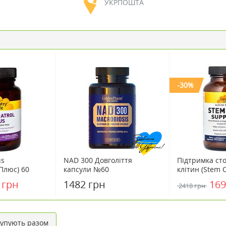
УКРПОШТА
-30%
us
NAD 300 Довголіття
Підтримка ст
Плюс) 60
капсули №60
клітин (Stem C
трі Лайф /
ТМ Кантрі Лай
 грн
1482 грн
169
2418 грн
Life 60 капсул
упують разом