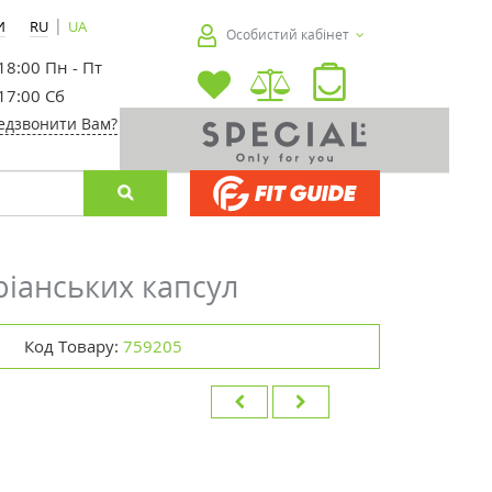
|
И
RU
UA
Особистий кабінет
 18:00 Пн - Пт
 17:00 Сб
едзвонити Вам?
ріанських капсул
Код Товару:
759205