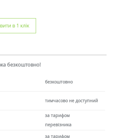
ити в 1 клік
авка безкоштовно!
безкоштовно
тимчасово не доступний
за тарифом
перевізника
за тарифом