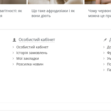
агітності: як
Що таке афродизіаки і як
Чому червоні
ся
вони діють
можна це пр
Особистий кабінет
Особистий кабінет
До
Історія замовлень
Ф
Мої закладки
Ум
Розсилка новин
По
П