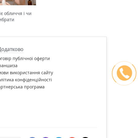
є обличчя і чи
ибрати
Додатково
говір публічної оферти
раншиза
ови використання сайту
літика конфіденційності
артнерська програма