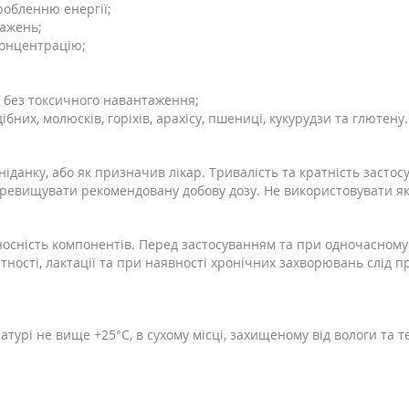
робленню енергії;
тажень;
концентрацію;
я без токсичного навантаження;
ібних, молюсків, горіхів, арахісу, пшениці, кукурудзи та глютену
ніданку, або як призначив лікар. Тривалість та кратність засто
перевищувати рекомендовану добову дозу. Не використовувати як
осність компонентів. Перед застосуванням та при одночасному 
тності, лактації та при наявності хронічних захворювань слід п
турі не вище +25°С, в сухому місці, захищеному від вологи та т