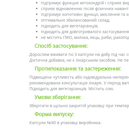
підтримує функцію мітохондрій і сприяє ви
сприяє відновленню після фізичних наван
підтримує когнітивні функції, мислення та 
оптимально збалансований склад;
підходить для вегетаріанців;
підходить для довготривалого застосуванн
не містить ГМО, молока, яєць, риби, ракопод
Спосіб застосування:
Дорослим вживати по 3 капсули на добу під час с
Дієтична добавка, не є лікарським засобом. Не 
Протипоказання та застереження:
Підвищена чутливість або індивідуальна неперен
рекомендована консультація лікаря. У період вагі
Підходить для вегетаріанців. Містить сою.
Умови зберігання:
Зберігати в щільно закритій упаковці при темпера
Форма випуску:
Капсули №90 в упаковці виробника.