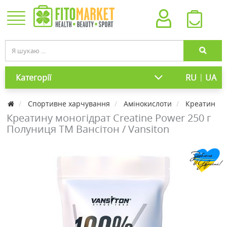
|
Категорії
RU
UA
Cпортивне харчування
Амінокислоти
Креатин
Креатину моногідрат Creatine Power 250 г
Полуниця ТМ Вансітон / Vansiton