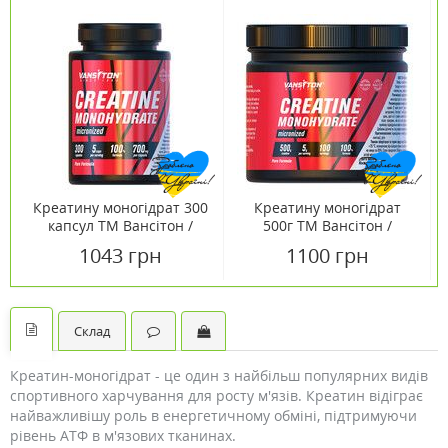
Креатину моногідрат 300
Креатину моногідрат
капсул ТМ Вансітон /
500г ТМ Вансітон /
Vansiton
Vansiton
1043 грн
1100 грн
Склад
Креатин-моногідрат - це один з найбільш популярних видів
спортивного харчування для росту м'язів. Креатин відіграє
найважливішу роль в енергетичному обміні, підтримуючи
рівень АТФ в м'язових тканинах.