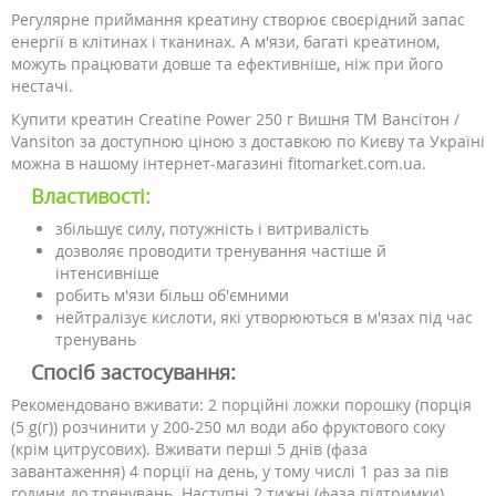
Регулярне приймання креатину створює своєрідний запас
енергії в клітинах і тканинах. А м'язи, багаті креатином,
можуть працювати довше та ефективніше, ніж при його
нестачі.
Купити креатин Creatine Power 250 г Вишня ТМ Вансітон /
Vansiton за доступною ціною з доставкою по Києву та Україні
можна в нашому інтернет-магазині fitomarket.com.ua.
Властивості:
збільшує силу, потужність і витривалість
дозволяє проводити тренування частіше й
інтенсивніше
робить м'язи більш об'ємними
нейтралізує кислоти, які утворюються в м'язах під час
тренувань
Спосіб застосування:
Рекомендовано вживати: 2 порційні ложки порошку (порція
(5 g(г)) розчинити у 200-250 мл води або фруктового соку
(крім цитрусових). Вживати перші 5 днів (фаза
завантаження) 4 порції на день, у тому числі 1 раз за пів
години до тренувань. Наступні 2 тижні (фаза підтримки)