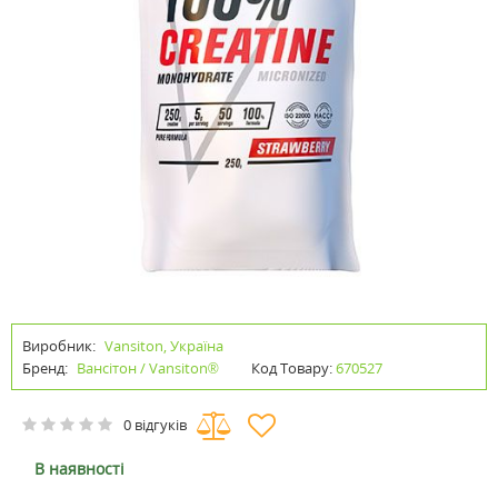
Виробник:
Vansiton, Україна
Бренд:
Вансітон / Vansiton®
Код Товару:
670527
0 відгуків
В наявності