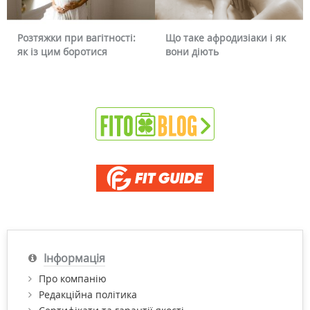
ітності:
Що таке афродизіаки і як
Чому червоніє обли
ся
вони діють
чи можна це прибр
Інформація
Про компанію
Редакційна політика