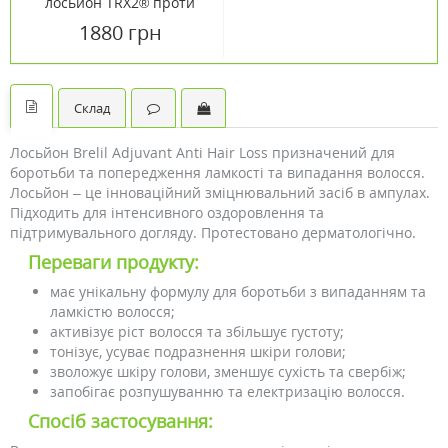
лосьйон TRX2® проти
випадіння волосся 60 мл
1880 грн
Склад
Лосьйон Brelil Adjuvant Anti Hair Loss призначений для
боротьби та попередження ламкості та випадання волосся.
Лосьйон – це інноваційний зміцнювальний засіб в ампулах.
Підходить для інтенсивного оздоровлення та
підтримувального догляду. Протестовано дерматологічно.
Переваги продукту:
має унікальну формулу для боротьби з випаданням та
ламкістю волосся;
активізує ріст волосся та збільшує густоту;
тонізує, усуває подразнення шкіри голови;
зволожує шкіру голови, зменшує сухість та свербіж;
запобігає розпушуванню та електризацію волосся.
Спосіб застосування: