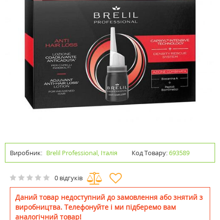
Виробник:
Brelil Professional, Італія
Код Товару:
693589
0 відгуків
Даний товар недоступний до замовлення або знятий з
виробництва. Телефонуйте і ми підберемо вам
аналогічний товар!