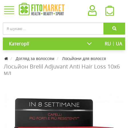
|
Категорії
RU
UA
Догляд за волоссям
Лосьйони для волосся
Лосьйон Brelil Adjuvant Anti Hair Loss 10х6
мл