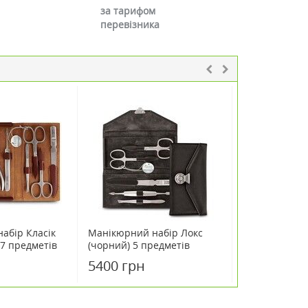
за тарифом
перевізника
абір Класік
Манікюрний набір Локс
Манікюрний н
 7 предметів
(чорний) 5 предметів
(сірий) 3 пре
Solingen
5400 грн
3300 грн