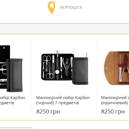
УКРПОШТА
абір Карбон
Манікюрний набір Карбон
Манікюрний н
едметів
(чорний) 7 предметів
(коричневий)
Solingen
Solingen
8250 грн
8250 грн