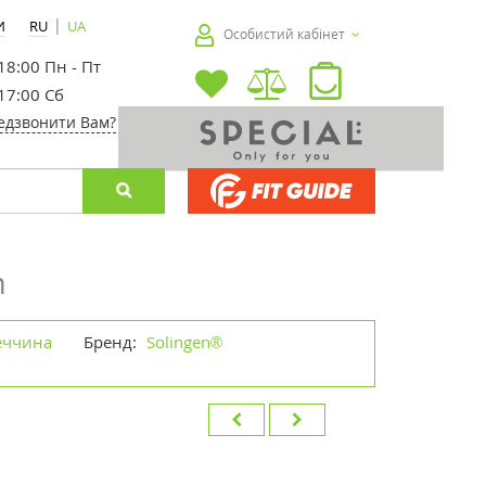
|
И
RU
UA
Особистий кабінет
 18:00 Пн - Пт
 17:00 Сб
едзвонити Вам?
n
еччина
Бренд:
Solingen®