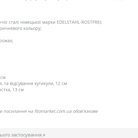
чої сталі німецької марки EDELSTAHL-ROSTFREI;
оричневого кольору;
рожах;
 см
 та відсування кутикули, 12 см
стка, 13 см
е посилання на fitomarket.com.ua обов'язкове
ього застосування.»