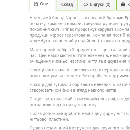
Опис
Склад
Відгуки (0)
К
Німецький бренд Nippes, заснований братами Ернс
початку, компанія використовувала ручний труд д
покоління сім'ї Ніппес продовжує керувати компа
продукції Nippes гарантована. Компанія постійн
може бути впевнений у надійності та якості проду
Манікюрний набір з 5 предметів — це стильний 
час. Цей набір містить п'ять елементів, необхідн
очищення нижньої частини нігтя та відсування к
Ножиці виготовлені з високоякісної нержавіючої 
цим ножицям ви зможете без проблем підтримуват
Ножиці для кутикули обрізають невеликі шматочк
створювати охайний вигляд навколо нігтів.
Пінцет виготовлений з високоякісної сталі, він д
потрапили під нігтьову пластину.
Пилка допоможе зробити необхідну форму нігтів.
нігтьової пластини.
Пушер незамінний інструмент для зручного та без