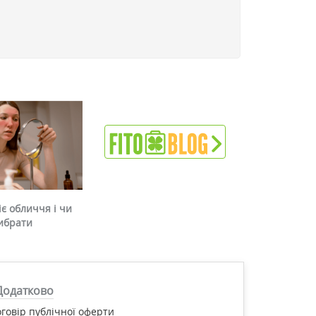
є обличчя і чи
ибрати
Додатково
говір публічної оферти