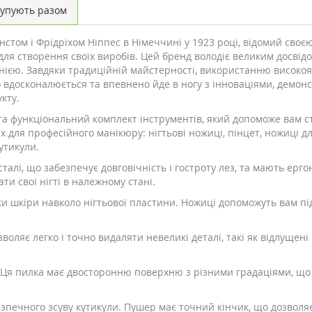
упують разом
том і Фрідріхом Ніппес в Німеччині у 1923 році, відомий своєю 
ля створення своїх виробів. Цей бренд володіє великим досвідо
нією. Завдяки традиційній майстерності, використанню високояк
о вдосконалюється та впевнено йде в ногу з інноваціями, демон
кту.
та функціональний комплект інструментів, який допоможе вам с
их для професійного манікюру: нігтьові ножиці, пінцет, ножиці дл
утикули.
сталі, що забезпечує довговічність і гостроту лез, та мають ер
и свої нігті в належному стані.
и шкіри навколо нігтьової пластини. Ножиці допоможуть вам пі
озволяє легко і точно видаляти невеликі деталі, такі як відлуще
 Ця пилка має двосторонню поверхню з різними градаціями, що
печного зсуву кутикули. Пушер має точний кінчик, що дозволяє