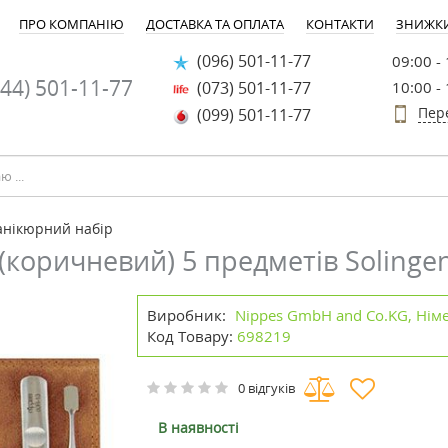
ПРО КОМПАНІЮ
ДОСТАВКА ТА ОПЛАТА
КОНТАКТИ
ЗНИЖК
(096) 501-11-77
09:00 -
44) 501-11-77
(073) 501-11-77
10:00 -
Пер
(099) 501-11-77
нікюрний набір
(коричневий) 5 предметів Solinge
Виробник:
Nippes GmbH and Co.KG, Нім
Код Товару:
698219
0 відгуків
В наявності