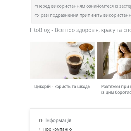
«Перед використанням ознайомтеся із засте
«У разі подразнення припиніть використання
FitoBlog - Все про здоров'я, красу та сп
Цикорій - користь та шкода
Розтяжки при в
із цим бороти
Інформація
Про компанію