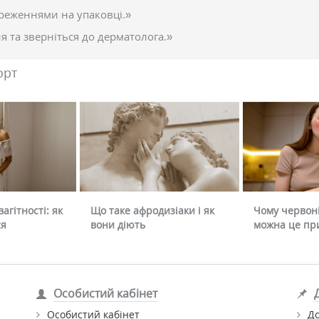
реженнями на упаковці.»
 та зверніться до дерматолога.»
орт
агітності: як
Що таке афродизіаки і як
Чому червоні
ся
вони діють
можна це пр
Особистий кабінет
Особистий кабінет
До