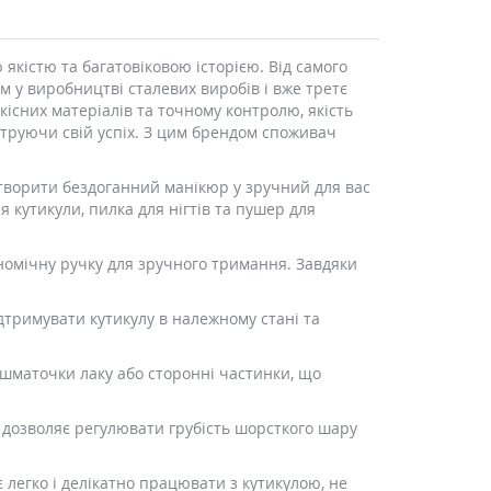
якістю та багатовіковою історією. Від самого
м у виробництві сталевих виробів і вже третє
існих матеріалів та точному контролю, якість
струючи свій успіх. З цим брендом споживач
творити бездоганний манікюр у зручний для вас
я кутикули, пилка для нігтів та пушер для
гономічну ручку для зручного тримання. Завдяки
дтримувати кутикулу в належному стані та
ні шматочки лаку або сторонні частинки, що
 дозволяє регулювати грубість шорсткого шару
 легко і делікатно працювати з кутикулою, не