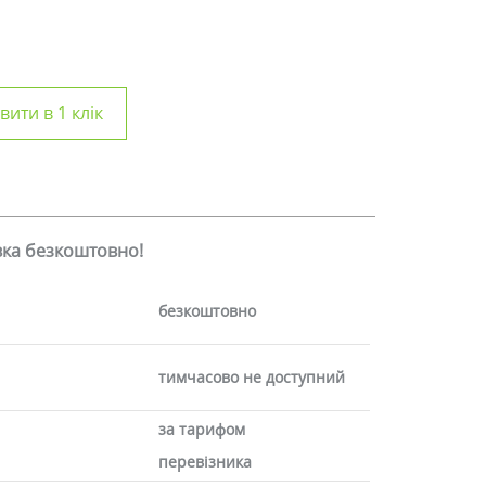
ити в 1 клік
авка безкоштовно!
безкоштовно
тимчасово не доступний
за тарифом
перевізника