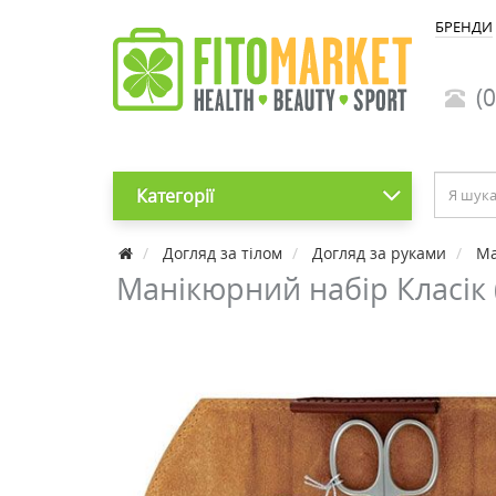
БРЕНДИ
(0
Категорії
Догляд за тілом
Догляд за руками
Ма
Манікюрний набір Класік 