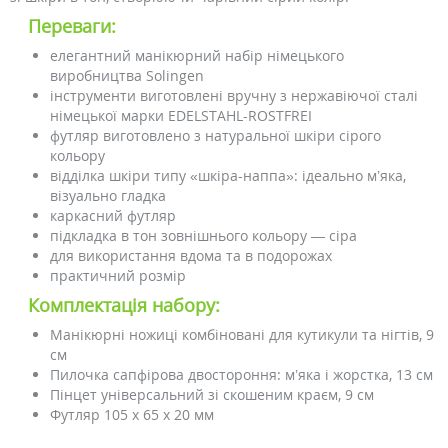
Переваги:
елегантний манікюрний набір німецького
виробництва Solingen
інструменти виготовлені вручну з нержавіючої сталі
німецької марки EDELSTAHL-ROSTFREI
футляр виготовлено з натуральної шкіри сірого
кольору
відділка шкіри типу «шкіра-наппа»: ідеально м’яка,
візуально гладка
каркасний футляр
підкладка в тон зовнішнього кольору — сіра
для використання вдома та в подорожах
практичний розмір
Комплектація набору:
Манікюрні ножиці комбіновані для кутикули та нігтів, 9
см
Пилочка сапфірова двостороння: м’яка і жорстка, 13 см
Пінцет універсальний зі скошеним краєм, 9 см
Футляр 105 x 65 x 20 мм