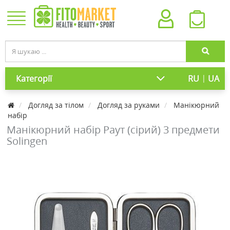
|
Категорії
RU
UA
Догляд за тілом
Догляд за руками
Манікюрний
набір
Манікюрний набір Раут (сірий) 3 предмети
Solingen