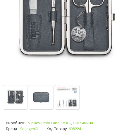
Виробник:
Nippes GmbH and Co.KG, Німеччина
Бренд:
Solingen®
Код Товару:
698224