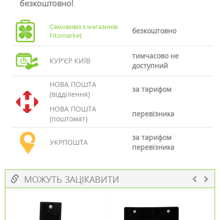
безкоштовно!
Самовивіз з магазинів
безкоштовно
Fitomarket
тимчасово не
КУР'ЄР КИЇВ
доступний
НОВА ПОШТА
за тарифом
(відділення)
НОВА ПОШТА
перевізника
(поштомат)
за тарифом
УКРПОШТА
перевізника
МОЖУТЬ ЗАЦІКАВИТИ