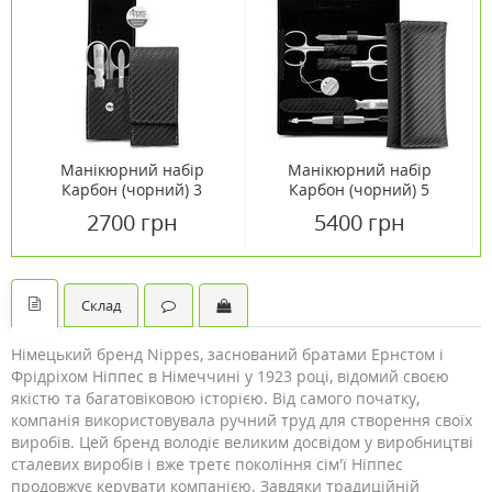
Манікюрний набір
Манікюрний набір
Карбон (чорний) 3
Карбон (чорний) 5
предмети Solingen
предметів Solingen
2700 грн
5400 грн
Склад
Німецький бренд Nippes, заснований братами Ернстом і
Фрідріхом Ніппес в Німеччині у 1923 році, відомий своєю
якістю та багатовіковою історією. Від самого початку,
компанія використовувала ручний труд для створення своїх
виробів. Цей бренд володіє великим досвідом у виробництві
сталевих виробів і вже третє покоління сім'ї Ніппес
продовжує керувати компанією. Завдяки традиційній