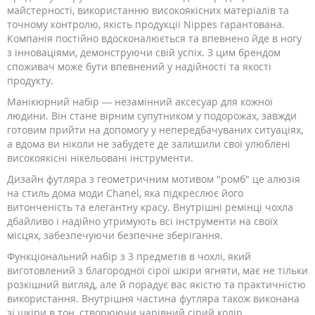
майстерності, використанню високоякісних матеріалів та
точному контролю, якість продукції Nippes гарантована.
Компанія постійно вдосконалюється та впевнено йде в ногу
з інноваціями, демонструючи свій успіх. З цим брендом
споживач може бути впевнений у надійності та якості
продукту.
Манікюрний набір — незамінний аксесуар для кожної
людини. Він стане вірним супутником у подорожах, завжди
готовим прийти на допомогу у непередбачуваних ситуаціях,
а вдома ви ніколи не забудете де залишили свої улюблені
високоякісні нікельовані інструменти.
Дизайн футляра з геометричним мотивом "ромб" це алюзія
на стиль дома моди Chanel, яка підкреслює його
витонченість та елегантну красу. Внутрішні ремінці чохла
дбайливо і надійно утримують всі інструменти на своїх
місцях, забезпечуючи безпечне зберігання.
Функціональний набір з 3 предметів в чохлі, який
виготовлений з благородної сірої шкіри ягняти, має не тільки
розкішний вигляд, але й порадує вас якістю та практичністю
використання. Внутрішня частина футляра також виконана
зі шкіри в тон, створюючи чарівний сірий колір.