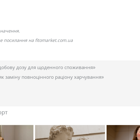
значення.
е посилання на fitomarket.com.ua
добову дозу для щоденного споживання»
як заміну повноцінного раціону харчування»
орт