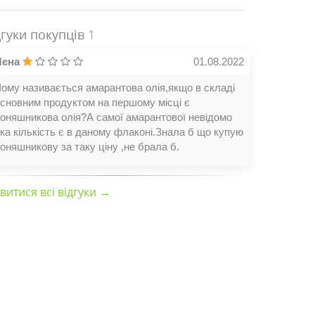
дгуки покупців
1
Лєна
01.08.2022
ому називається амарантова олія,якщо в складі
сновним продуктом на першому місці є
оняшникова олія?А самої амарантової невідомо
ка кількість є в даному флаконі.Знала б що купую
оняшникову за таку ціну ,не брала б.
витися всі відгуки →