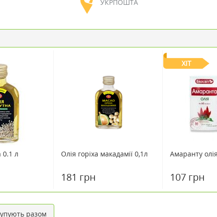
УКРПОШТА
ХІТ
 0.1 л
Олія горіха макадамії 0,1л
Амаранту олі
181 грн
107 грн
упують разом