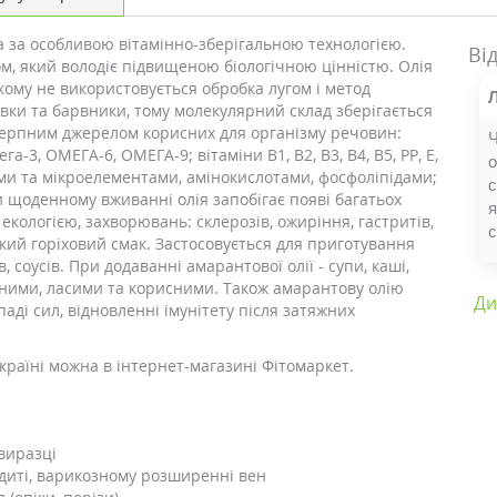
на за особливою вітамінно-зберігальною технологією.
Ві
, який володіє підвищеною біологічною цінністю. Олія
кому не використовується обробка лугом і метод
бавки та барвники, тому молекулярний склад зберігається
ерпним джерелом корисних для організму речовин:
Ч
-3, ОМЕГА-6, ОМЕГА-9; вітаміни В1, В2, В3, В4, В5, РР, Е,
о
ами та мікроелементами, амінокислотами, фосфоліпідами;
с
 щоденному вживанні олія запобігає появі багатьох
я
екологією, захворювань: склерозів, ожиріння, гастритів,
с
який горіховий смак. Застосовується для приготування
в, соусів. При додаванні амарантової олії - супи, каші,
тними, ласими та корисними. Також амарантову олію
Ди
аді сил, відновленні імунітету після затяжних
країні можна в інтернет-магазині Фітомаркет.
виразці
рдиті, варикозному розширенні вен