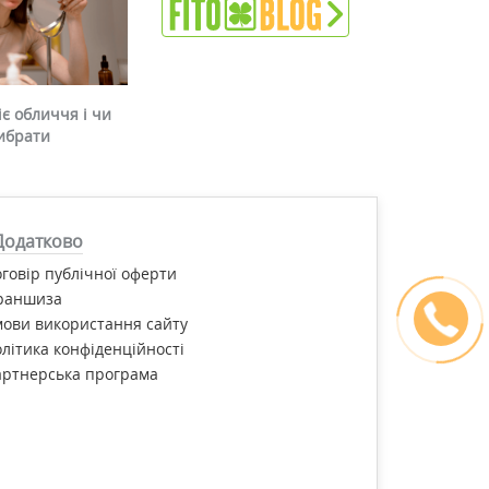
є обличчя і чи
ибрати
Додатково
говір публічної оферти
раншиза
ови використання сайту
літика конфіденційності
артнерська програма