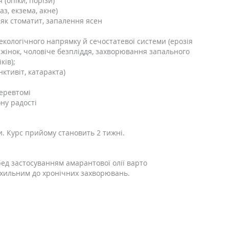
(опіки, порізи)
з, екзема, акне)
як стоматит, запалення ясен
екологічного напрямку й сечостатевої системи (ерозія
 жінок, чоловіче безпліддя, захворювання запального
ків);
ктивіт, катаракта)
перевтомі
ону радості
ди. Курс прийому становить 2 тижні.
ед застосуванням амарантової олії варто
схильним до хронічних захворювань.