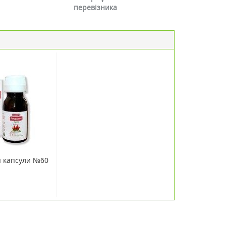
перевізника
я капсули №60