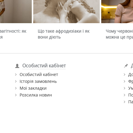
агітності: як
Що таке афродизіаки і як
Чому червоні
ся
вони діють
можна це пр
Особистий кабінет
Особистий кабінет
До
Історія замовлень
Ф
Мої закладки
Ум
Розсилка новин
По
П