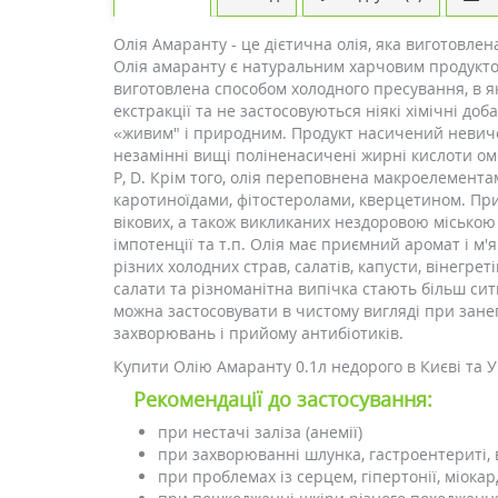
Олія Амаранту - це дієтична олія, яка виготовле
Олія амаранту є натуральним харчовим продуктом
виготовлена способом холодного пресування, в я
екстракції та не застосовуються ніякі хімічні до
«живим" і природним. Продукт насичений невич
незамінні вищі поліненасичені жирні кислоти омега
Р, D. Крім того, олія переповнена макроелемент
каротиноїдами, фітостеролами, кверцетином. При
вікових, а також викликаних нездоровою міською 
імпотенції та т.п. Олія має приємний аромат і м'
різних холодних страв, салатів, капусти, вінегреті
салати та різноманітна випічка стають більш си
можна застосовувати в чистому вигляді при занеп
захворювань і прийому антибіотиків.
Купити Олію Амаранту 0.1л недорого в Києві та У
Рекомендації до застосування:
при нестачі заліза (анемії)
при захворюванні шлунка, гастроентериті, 
при проблемах із серцем, гіпертонії, міока