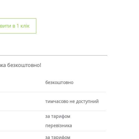
ити в 1 клік
авка безкоштовно!
безкоштовно
тимчасово не доступний
за тарифом
перевізника
за тарифом