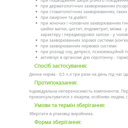
при пошкодженні шкіри різного походження 
при дерматологічних захворюваннях (псоріа
при стоматологічних захворюваннях, таких 
при ожирінні та діабеті
при жіночих і чоловічих захворюваннях гін
шийки матки, цистит, ендометрит, міома - у
характеру і передміхурової залози - у чолові
при захворюваннях зорової системи (кон'юн
при захворюваннях нервової системи
при розладі сну, депресії, психоемоційній 
активізує в організмі дію серотоніну - горм
Спосіб застосування:
Денна норма - 0,5 ч.л три рази на день під час ї
Протипоказання:
Індивідуальна непереносимість компонентів. Пер
проконсультуватися з лікарем, особливо людям, 
Умови та термін зберігання:
Зберігати в упаковці виробника.
Форма зберігання: