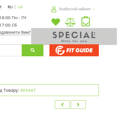
|
И
RU
UA
Особистий кабінет
 18:00 Пн - Пт
 17:00 Сб
едзвонити Вам?
д Товару:
669447