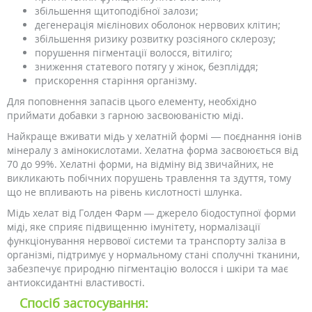
збільшення щитоподібної залози;
дегенерація мієлінових оболонок нервових клітин;
збільшення ризику розвитку розсіяного склерозу;
порушення пігментації волосся, вітиліго;
зниження статевого потягу у жінок, безпліддя;
прискорення старіння організму.
Для поповнення запасів цього елементу, необхідно
приймати добавки з гарною засвоюваністю міді.
Найкраще вживати мідь у хелатній формі — поєднання іонів
мінералу з амінокислотами. Хелатна форма засвоюється від
70 до 99%. Хелатні форми, на відміну від звичайних, не
викликають побічних порушень травлення та здуття, тому
що не впливають на рівень кислотності шлунка.
Мідь хелат від Голден Фарм — джерело біодоступної форми
міді, яке сприяє підвищенню імунітету, нормалізації
функціонування нервової системи та транспорту заліза в
організмі, підтримує у нормальному стані сполучні тканини,
забезпечує природню пігментацію волосся і шкіри та має
антиоксидантні властивості.
Спосіб застосування: