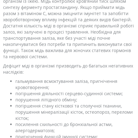
організм із їжею. Мідь контролює кров'яний тиск шляхом
синтезу ферменту простагландину. Якщо приймати мідь
разом з вітаміном С, можна зміцнити імунітет та запобігти
хвороботворному впливу інфекцій та деяких видів бактерій.
Достатня кількість міді в організмі сприяє правильній роботі
залоз, які залучені в процесі травлення. Необхідна для
транспортування заліза, яке без участі міді почне
накопичуватися без потреби та припинить виконувати свої
функції. Також мідь важлива для жіночих статевих гормонів
та нервової системи.
Дефіцит міді в організмі призводить до багатьох негативних
наслідків:
гальмування всмоктування заліза, пригнічення
кровотворення;
погіршення діяльності серцево-судинної системи;
порушення ліпідного обміну;
погіршення стану кісткової та сполучної тканини,
порушення мінералізації кісток, остеопороз, переломи
кісток;
посилення схильності до бронхіальної астми,
алергодерматозів;
пригнічення функцій імунної системи;