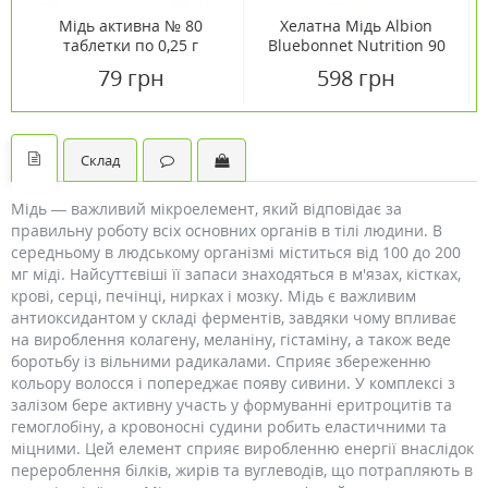
Мідь активна № 80
Хелатна Мідь Albion
таблетки по 0,25 г
Bluebonnet Nutrition 90
гелевих капсул
79 грн
598 грн
Склад
Мідь — важливий мікроелемент, який відповідає за
правильну роботу всіх основних органів в тілі людини. В
середньому в людському організмі міститься від 100 до 200
мг міді. Найсуттєвіші її запаси знаходяться в м'язах, кістках,
крові, серці, печінці, нирках і мозку. Мідь є важливим
антиоксидантом у складі ферментів, завдяки чому впливає
на вироблення колагену, меланіну, гістаміну, а також веде
боротьбу із вільними радикалами. Сприяє збереженню
кольору волосся і попереджає появу сивини. У комплексі з
залізом бере активну участь у формуванні еритроцитів та
гемоглобіну, а кровоносні судини робить еластичними та
міцними. Цей елемент сприяє виробленню енергії внаслідок
перероблення білків, жирів та вуглеводів, що потрапляють в