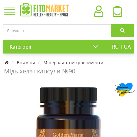
|
Категорії
RU
UA
Вітаміни
Мінерали та мікроелементи
Мідь хелат капсули №90