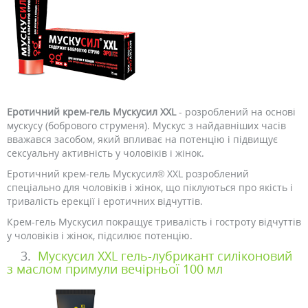
Еротичний крем-гель Мускусил XXL
- розроблений на основі
мускусу (бобрового струменя). Мускус з найдавніших часів
вважався засобом, який впливає на потенцію і підвищує
сексуальну активність у чоловіків і жінок.
Еротичний крем-гель Мускусил® XXL розроблений
спеціально для чоловіків і жінок, що піклуються про якість і
тривалість ерекції і еротичних відчуттів.
Крем-гель Мускусил покращує тривалість і гостроту відчуттів
у чоловіків і жінок, підсилює потенцію.
3.
Мускусил XXL гель-лубрикант силіконовий
з маслом примули вечірньої 100 мл