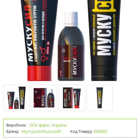
Виробник:
ОСК-фарм, Україна
Бренд:
Мускусил/Muscusil®
Код Товару:
665882