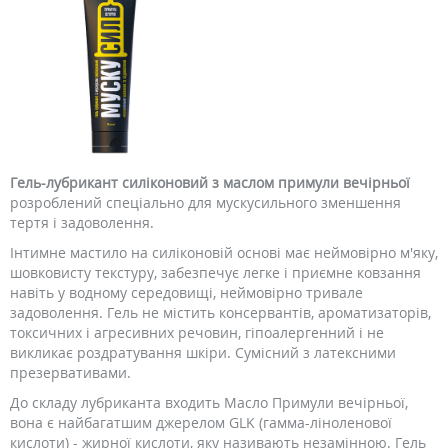
Гель-лубрикант силіконовий з маслом примули вечірньої
розроблений спеціально для мускусильного зменшення
тертя і задоволення.
Інтимне мастило на силіконовій основі має неймовірно м'яку,
шовковисту текстуру, забезпечує легке і приємне ковзання
навіть у водному середовищі, неймовірно тривале
задоволення. Гель не містить консервантів, ароматизаторів,
токсичних і агресивних речовин, гіпоалергенний і не
викликає роздратування шкіри. Сумісний з латексними
презервативами.
До складу лубриканта входить Масло Примули вечірньої,
вона є найбагатшим джерелом GLK (гамма-ліноленової
кислоти) - жирної кислоти, яку називають незамінною. Гель