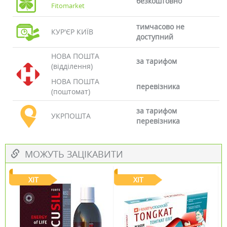
безкоштовно
Fitomarket
тимчасово не
КУР'ЄР КИЇВ
доступний
НОВА ПОШТА
за тарифом
(відділення)
НОВА ПОШТА
перевізника
(поштомат)
за тарифом
УКРПОШТА
перевізника
МОЖУТЬ ЗАЦІКАВИТИ
ХІТ
ХІТ