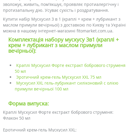
зволожує, живить, пом'якшує, проявляє протиалергічну і
протизапальну дію. Усуває сухість і роздратування.
Купити набір Мускусил 3 в 1 (краплі + крем + лубрикант з
маслом примули вечірньої) з доставкою по Києву та Україні
можна в нашому інтернет-магазині fitomarket.com.ua.
Комплектація набору мускусу 3в1 (краплі +
крем + лубрикант з маслом примули
вечірньої):
Краплі Мускусил Форте екстракт бобрового струменя
50 мл
Эротичний крем-гель Мускусил XXL 75 мл
Мускусил XXL гель-лубрикант силіконовий с олією
примули вечірньої 100 мл
Форма випуска:
Краплі Мускусил Форте екстракт бобрового струменя:
Флакон 50 мл
Еротичний крем-гель Мускусил XXL: