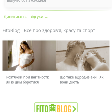
получилось экономно)
Дивитися всі відгуки →
FitoBlog - Все про здоров'я, красу та спорт
Що таке афродизіаки і як
Чому червоніє обличчя і
вони діють
чи можна це прибрати