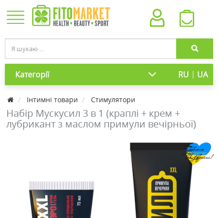
|
Категорії
RU
UA
Інтимні товари
Стимулятори
Набір Мускусил 3 в 1 (краплі + крем +
лубрикант з маслом примули вечірньої)