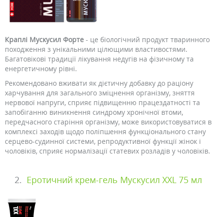
Краплі Мускусил Форте
- це біологічний продукт тваринного
походження з унікальними цілющими властивостями.
Багатовікові традиції лікування недугів на фізичному та
енергетичному рівні.
Рекомендовано вживати як дієтичну добавку до раціону
харчування для загального зміцнення організму, зняття
нервової напруги, сприяє підвищенню працездатності та
запобіганню виникнення синдрому хронічної втоми,
передчасного старіння організму, може використовуватися в
комплексі заходів щодо поліпшення функціонального стану
серцево-судинної системи, репродуктивної функції жінок і
чоловіків, сприяє нормалізації статевих розладів у чоловіків.
2.
Еротичний крем-гель Мускусил XXL 75 мл