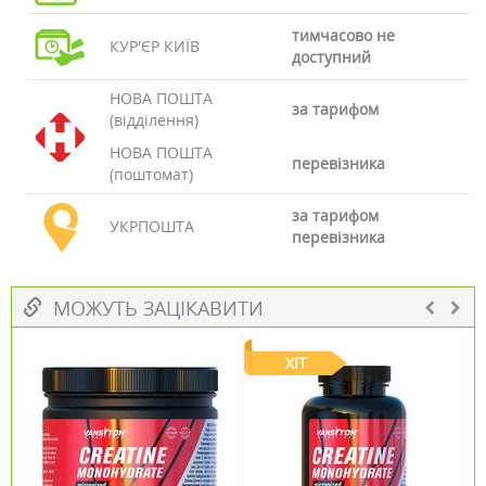
тимчасово не
КУР'ЄР КИЇВ
доступний
НОВА ПОШТА
за тарифом
(відділення)
НОВА ПОШТА
перевізника
(поштомат)
за тарифом
УКРПОШТА
перевізника
МОЖУТЬ ЗАЦІКАВИТИ
ХІТ