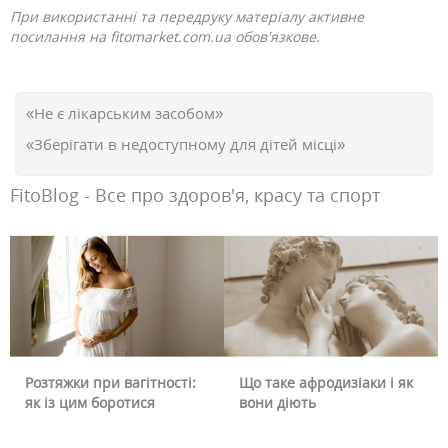
При використанні та передруку матеріалу активне
посилання на fitomarket.com.ua обов'язкове.
«Не є лікарським засобом»
«Зберігати в недоступному для дітей місці»
FitoBlog - Все про здоров'я, красу та спорт
Що таке афродизіаки і як
Чому червоніє обличчя і
вони діють
чи можна це прибрати