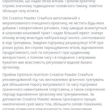
саркоплазмі, що надає об'єм м'язам. Прийом креатину
сприяє значному підвищенню чоловічого гомону, помітно
збільшує силу атлета.
ON Creatine Powder CreaPure виготовлений з
мікронізованого очищеного креатину, не містить будь-яких
добавок і неефективних речовин, тому швидше всмоктується
в шлунково-кишковий тракт і надає більший ефект: знижує
м'язову втому внаслідок нейтралізації кислот, синтезованих
в ході тренувань. Завдяки підтримці рециркуляції АТФ при
різких рухах, він сприяє нарощуванню м'язів, відновленню
продуктивності, силі та потужності при щоденному
використанні, з плином часу і в поєднанні з вправами.
Креатин має властивість регулювати водний баланс
організму.
Прийом Optimum Nutrition Creatine Powder CreaPure
рекомендований під час виснажливих фізичних тренувань
для збільшення порогу витривалості та часу підтримки
граничного навантаження спортсмена, а також скорочення
періоду відновлення організму між тренуваннями. За
допомогою Creatine Powder можна прискорити процес
накопичення сухої маси тіла, збільшити силові показники,
суттєво підвищити працездатність при інтенсивних