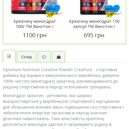
Креатину моногідрат
Креатину моногідрат 150
500г ТМ Вансітон /
капсул ТМ Вансітон /
Vansiton
Vansiton
1100 грн
695 грн
Склад
Optimum Nutrition Creatine Powder CreaPure - спортивна
добавка від відомого американського виробника, джерело
100% чистого моногідрату креатину, рекомендованого до
раціону спортсменів в період інтенсивних тренувань.
Моногідрат креатин - речовина, яка широко
використовується у виробництві спортивного харчування
для збільшення м'язової маси, підвищення сил спортсмена і
забезпечення енергією організму в період значних
фізичних навантажень. Така властивість креатину
досягається внаслідок здатності затримувати рідину в