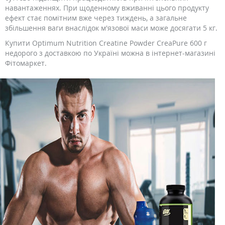
навантаженнях. При щоденному вживанні цього продукту
ефект стає помітним вже через тиждень, а загальне
збільшення ваги внаслідок м'язової маси може досягати 5 кг.
Купити Optimum Nutrition Creatine Powder CreaPure 600 г
недорого з доставкою по Україні можна в інтернет-магазині
Фітомаркет.