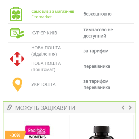
Самовивіз з магазинів
безкоштовно
Fitomarket
тимчасово не
КУР'ЄР КИЇВ
доступний
НОВА ПОШТА
за тарифом
(відділення)
НОВА ПОШТА
перевізника
(поштомат)
за тарифом
УКРПОШТА
перевізника
МОЖУТЬ ЗАЦІКАВИТИ
-30%