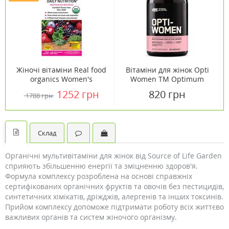
Жіночі вітаміни Real food
Вітаміни для жінок Opti
organics Women's
Women ТМ Optimum
Country Life №60
Nutrition капсули №60
1252 грн
820 грн
1788 грн
Склад
Органічні мультивітаміни для жінок від Source of Life Garden
сприяють збільшенню енергії та зміцненню здоров'я.
Формула комплексу розроблена на основі справжніх
сертифікованих органічних фруктів та овочів без пестицидів,
синтетичних хімікатів, дріжджів, алергенів та інших токсинів.
Прийом комплексу допоможе підтримати роботу всіх життєво
важливих органів та систем жіночого організму.