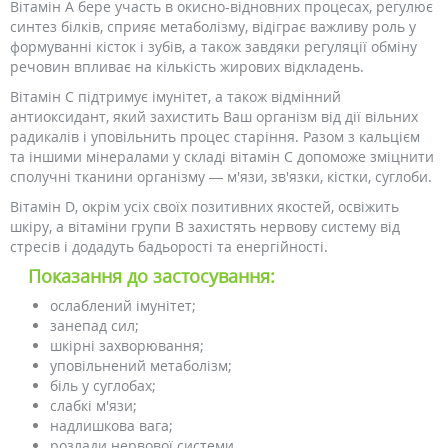
Вітамін А бере участь в окисно-відновних процесах, регулює
синтез білків, сприяє метаболізму, відіграє важливу роль у
формуванні кісток і зубів, а також завдяки регуляції обміну
речовин впливає на кількість жирових відкладень.
Вітамін С підтримує імунітет, а також відмінний
антиоксидант, який захистить Ваш організм від дії вільних
радикалів і уповільнить процес старіння. Разом з кальцієм
та іншими мінералами у складі вітамін С допоможе зміцнити
сполучні тканини організму — м'язи, зв'язки, кістки, суглоби.
Вітамін D, окрім усіх своїх позитивних якостей, освіжить
шкіру, а вітаміни групи B захистять нервову систему від
стресів і додадуть бадьорості та енергійності.
Показання до застосування:
ослаблений імунітет;
занепад сил;
шкірні захворювання;
уповільнений метаболізм;
біль у суглобах;
слабкі м'язи;
надлишкова вага;
розлади нервової системи.