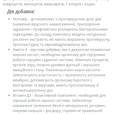
лімфоцитів, моноцитів, макрофагів, Т-кілерів і інших.
Дія добавок:
Хелпівір - фітокомплекс з противірусною дією для
зниження вірусного навантаження, прискорення
одужання і профілактики ускладнень бактеріальними
інфекціями. До складу комплексу входять натуральні
рослинні екстракти, які мають виражену противірусну,
протизастудну та імуномодулювальну дію.
Омега-3 - харчова добавка, яка є джерелом незамінних
жирних кислот, необхідних організму для підтримки
роботи серцево-судинної системи, обмінних процесів,
органів зору, опорно-рухових функцій і хорошого
емоційного стану. Поліненасичені жирні кислоти
забезпечують еластичність і проникність клітинних
мембран, допомагають організму боротися з
бактеріями та вірусами, мають протизапальну й
антиканцерогенну дію.
Вітамін Д3 - біоактивний компонент, необхідний для
хорошої роботи імунної системи. Забезпечує
нормальне засвоєння безлічі мінеральних речовин,
зокрема кальцію і фосфору, сприяючи правильній