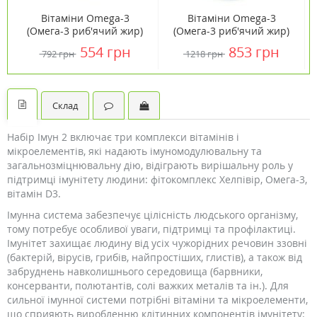
Вітаміни Omega-3
Вітаміни Omega-3
(Омега-3 риб'ячий жир)
(Омега-3 риб'ячий жир)
1000 мг 100 капсул ТМ
1000 мг 200 капсул ТМ
554 грн
853 грн
792 грн
1218 грн
Кантрі Лайф / Country
Кантрі Лайф / Country
Life
Life
Склад
Набір Імун 2 включає три комплекси вітамінів і
мікроелементів, які надають імуномодулювальну та
загальнозміцнювальну дію, відіграють вирішальну роль у
підтримці імунітету людини: фітокомплекс Хелпівір, Омега-3,
вітамін D3.
Імунна система забезпечує цілісність людського організму,
тому потребує особливої ​​уваги, підтримці та профілактиці.
Імунітет захищає людину від усіх чужорідних речовин ззовні
(бактерій, вірусів, грибів, найпростіших, глистів), а також від
забруднень навколишнього середовища (барвники,
консерванти, полютантів, солі важких металів та ін.). Для
сильної імунної системи потрібні вітаміни та мікроелементи,
що сприяють виробленню клітинних компонентів імунітету: