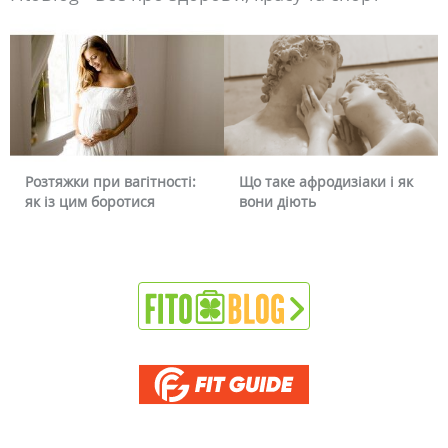
Що таке афродизіаки і як
Чому червоніє обличчя і
вони діють
чи можна це прибрати