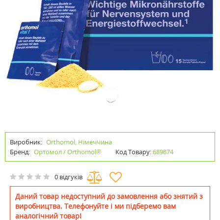
Виробник:
Orthomol, Німеччина
Бренд:
Ортомол / Orthomol®
Код Товару:
689874
0 відгуків
Даний товар недоступний до замовлення або знятий з
виробництва. Телефонуйте і ми підберемо вам
аналогічний товар!