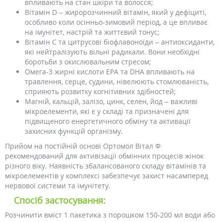
впливають на стан шкіри та волосся;
Вітамін D – жиророзчинний вітамін, який у дефіциті,
особливо коли осінньо-зимовий період, а це впливає
на імунітет, настрій та життєвий тонус;
Вітамін С та цитрусові біофлавоноїди – антиоксиданти,
які нейтралізують вільні радикали. Вони необхідні
боротьби з окислювальним стресом;
Омега-3 жирні кислоти EPA та DHA впливають на
травлення, серце, судини, нівелюють стомлюваність,
сприяють розвитку когнітивних здібностей;
Магній, кальцій, залізо, цинк, селен, йод – важливі
мікроелементи, які є у складі та призначені для
підвищеного енергетичного обміну та активації
захисних функцій організму.
Прийом на постійній основі Ортомол Вітал Ф
рекомендований для активізації обмінних процесів жінок
різного віку. Наявність збалансованого складу вітамінів та
мікроелементів у комплексі забезпечує захист насамперед
нервової системи та імунітету.
Спосіб застосування:
Розчинити вміст 1 пакетика з порошком 150-200 мл води або