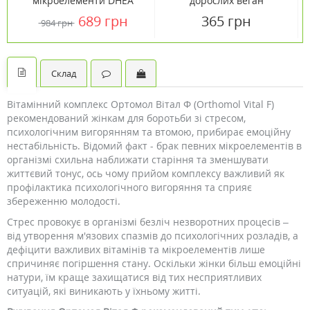
мікроелементи DHEA
дорослих веган
Complex for Women ТМ
мармелад №60
689 грн
365 грн
984 грн
Кантрі Лайф / Country
Life №60
Склад
Вітамінний комплекс Ортомол Вітал Ф (Orthomol Vital F)
рекомендований жінкам для боротьби зі стресом,
психологічним вигорянням та втомою, прибирає емоційну
нестабільність. Відомий факт - брак певних мікроелементів в
організмі схильна наближати старіння та зменшувати
життєвий тонус, ось чому прийом комплексу важливий як
профілактика психологічного вигоряння та сприяє
збереженню молодості.
Стрес провокує в організмі безліч незворотних процесів –
від утворення м'язових спазмів до психологічних розладів, а
дефіцити важливих вітамінів та мікроелементів лише
спричиняє погіршення стану. Оскільки жінки більш емоційні
натури, їм краще захищатися від тих несприятливих
ситуацій, які виникають у їхньому житті.