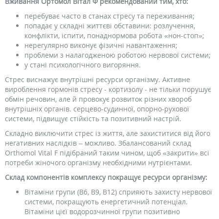
Вживання Ортомол Вітал Ф рекомендований тим, хто:
перебуває часто в станах стресу та переживання;
попадає у складні життєві обставини: розлучення,
конфлікти, іспити, понаднормова робота «нон-стоп»;
нерегулярно виконує фізичні навантаження;
проблеми з налагодженою роботою нервової системи;
у стані психологічного вигоряння.
Стрес виснажує внутрішні ресурси організму. Активне
вироблення гормонів стресу - кортизолу - не тільки порушує
обмін речовин, але й провокує розвиток різних хвороб
внутрішніх органів. серцево-судинної, опорно-рухової
системи, підвищує стійкість та позитивний настрій.
Складно виключити стрес із життя, але захиститися від його
негативних наслідків – можливо. Збалансований склад
Orthomol Vital F підібраний таким чином, щоб «закрити» всі
потреби жіночого організму необхідними нутрієнтами.
Склад компонентів комплексу покращує ресурси організму:
Вітаміни групи (В6, В9, В12) сприяють захисту нервової
системи, покращують енергетичний потенціал.
Вітаміни цієї водорозчинної групи позитивно