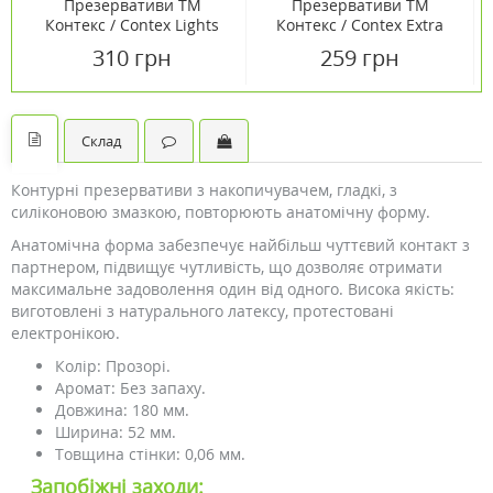
Презервативи ТМ
Презервативи ТМ
Контекс / Contex Lights
Контекс / Contex Extra
№12
Large №12
310 грн
259 грн
Склад
Контурні презервативи з накопичувачем, гладкі, з
силіконовою змазкою, повторюють анатомічну форму.
Анатомічна форма забезпечує найбільш чуттєвий контакт з
партнером, підвищує чутливість, що дозволяє отримати
максимальне задоволення один від одного. Висока якість:
виготовлені з натурального латексу, протестовані
електронікою.
Колір: Прозорі.
Аромат: Без запаху.
Довжина: 180 мм.
Ширина: 52 мм.
Товщина стінки: 0,06 мм.
Запобіжні заходи: