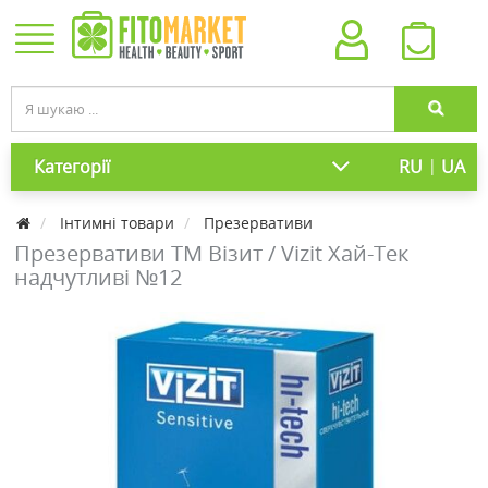
|
Категорії
RU
UA
Інтимні товари
Презервативи
Презервативи ТМ Візит / Vizit Хай-Тек
надчутливі №12