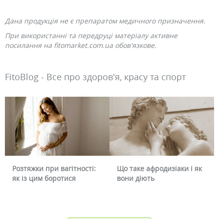
Дана продукція не є препаратом медичного призначення.
При використанні та передруці матеріалу активне
посилання на fitomarket.com.ua обов'язкове.
FitoBlog - Все про здоров'я, красу та спорт
ності:
Що таке афродизіаки і як
Чому червоніє обличч
вони діють
чи можна це прибрат