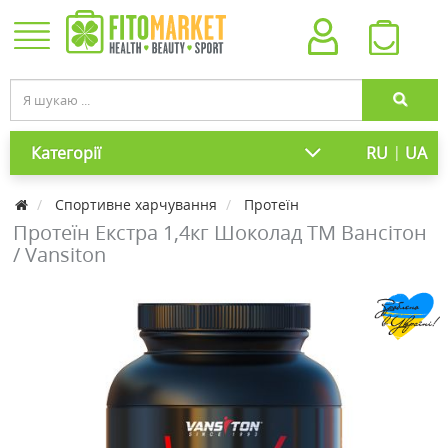
|
Категорії
RU
UA
Cпортивне харчування
Протеїн
Протеїн Екстра 1,4кг Шоколад ТМ Вансітон
/ Vansiton