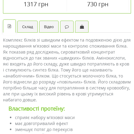
Vansiton
Vansiton
1317 грн
730 грн
Склад
Відео
Комплекс білків зі швидким ефектом та подовженою дією для
нарощування м’язової маси та контролю споживання білка.
Як показав ряд досліджень, сироватковий концентрат
відноситься до так званих «швидких» білків. Амінокислоти,
які входять до його складу, дуже швидко потрапляють в кров
і стимулюють синтез білка. Тому його ще називають
«анаболічним» білком. Що стосується молочного білка, то
його віднесли до розряду «повільних» білків. Його складовим
потрібно більше часу для потрапляння в систему кровообігу,
але при цьому їх високий рівень в крові утримується
набагато довше.
Властивості протеїну:
сприяє набору м’язової маси
має довготривалий ефект
зменшує потяг до перекусів