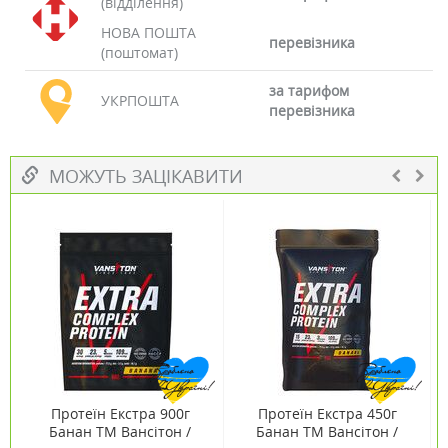
(відділення)
НОВА ПОШТА
перевізника
(поштомат)
за тарифом
УКРПОШТА
перевізника
МОЖУТЬ ЗАЦІКАВИТИ
Протеїн Екстра 900г
Протеїн Екстра 450г
Банан ТМ Вансітон /
Банан ТМ Вансітон /