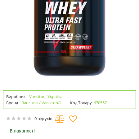
Виробник:
Vansiton, Україна
Бренд:
Вансітон / Vansiton®
Код Товару:
670557
0 відгуків
В наявності