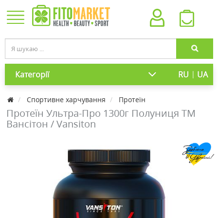
|
Категорії
RU
UA
Cпортивне харчування
Протеїн
Протеїн Ультра-Про 1300г Полуниця ТМ
Вансітон / Vansiton