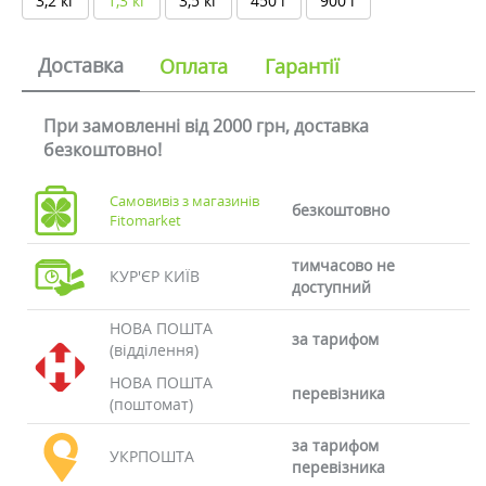
3,2 кг
1,3 кг
3,5 кг
450 г
900 г
Доставка
Оплата
Гарантії
При замовленні від 2000 грн, доставка
безкоштовно!
Самовивіз з магазинів
безкоштовно
Fitomarket
тимчасово не
КУР'ЄР КИЇВ
доступний
НОВА ПОШТА
за тарифом
(відділення)
НОВА ПОШТА
перевізника
(поштомат)
за тарифом
УКРПОШТА
перевізника