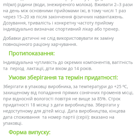
ml(мл) рідини (води, знежиреного молока). Вживати 2–3 рази
на день між основними прийомами їжі, в тому числі 1 раз
через 15–20 хв після закінчення фізичних навантажень.
Дозування, тривалість і конкретну частоту прийому
індивідуально визначає спортивний лікар або тренер.
Добавки дієтичні не слід використовувати як заміну
повноцінного раціону харчування.
Протипоказання:
Індивідуальна чутливість до окремих компонентів, вагітність
та період лактації, діти віком до 14 років.
Умови зберігання та термін придатності:
Зберігати в упаковці виробника, за температури до +25 ºС,
захищеному від попадання прямих сонячних променів місці,
при відносній вологості повітря не вище за 85%. Строк
придатності 18 місяці з дати виробництва. Зберігати у
недоступному для дітей місці. Дата виробництва, кінцева
дата споживання та номер партії (серії): вказано на
упаковці.
Форма випуску: