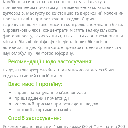
Комбінація сироваткового концентрату та ізоляту з
пришвидшеним початком дії та зменшеною кількістю
вуглеводів. Має густу консистенцію та виражений молочний
присмак навіть при розведенні водою. Сприяє
нарощуванню м’язової маси та контролю споживання білка.
Сироваткові білкові концентрати містять велику кількість
факторів росту, таких як IGF-1, TGF-1 і TGF-2. А їх компоненти
містять більші рівні фосфоліпідів та інших біологічно
активних ліпідів. Крім цього, в препараті є велика кількість
імуноглобуліну і лактотрансферину.
Рекомендації щодо застосування:
Як додаткове джерело білків та амінокислот для осіб, які
ведуть активний спосіб життя.
Властивості протеїну:
сприяє нарощуванню м’язової маси
пришвидшений початок дії
молочний присмак при розведенні водою
широкий асортимент смаків
Спосіб застосування:
Рекомендовано вживати: 1 мірну ложку (30 g(г)) змішати з 200