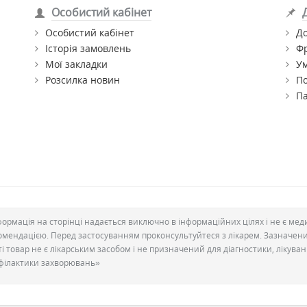
Особистий кабінет
Особистий кабінет
До
Історія замовлень
Ф
Мої закладки
Ум
Розсилка новин
По
П
формація на сторінці надається виключно в інформаційних цілях і не є ме
омендацією. Перед застосуванням проконсультуйтеся з лікарем. Зазначен
ті товар не є лікарським засобом і не призначений для діагностики, лікува
філактики захворювань»