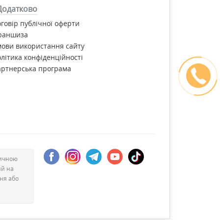
Додатково
говір публічної оферти
раншиза
ови використання сайту
літика конфіденційності
артнерська програма
дичною
ий на
ння або