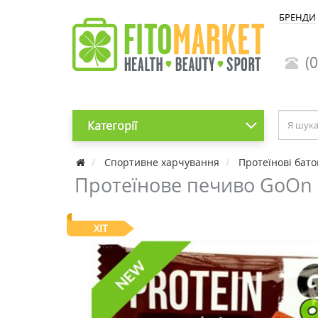
БРЕНДИ
(0
Категорії
Cпортивне харчування
Протеїнові бат
Протеїнове печиво GoOn б
ХІТ