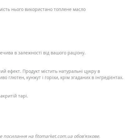
амість нього використано топлене масло
печива в залежності від вашого раціону.
 ефект. Продукт містить натуральні цукру в
иво глютен, кунжут і горіхи, крім згаданих в інгредієнтах.
акритій тарі.
 посилання на fitomarket.com.ua обов'язкове.