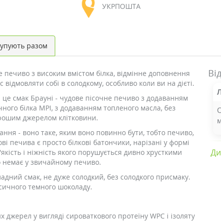
УКРПОШТА
упують разом
Ві
е печиво з високим вмістом білка, відмінне доповнення
 відмовляти собі в солодкому, особливо коли ви на дієті.
це смак Брауні - чудове пісочне печиво з додаванням
ного білка MPI, з додаванням топленого масла, без
 хорошим джерелом клітковини.
ння - воно таке, яким воно повинно бути, тобто печиво,
кові печива є просто білкові батончики, нарізані у формі
Ди
 м'якість і ніжність якого порушується дивно хрусткими
о немає у звичайному печиво.
дний смак, не дуже солодкий, без солодкого присмаку.
сичного темного шоколаду.
их джерел у вигляді сироваткового протеїну WPC і ізоляту