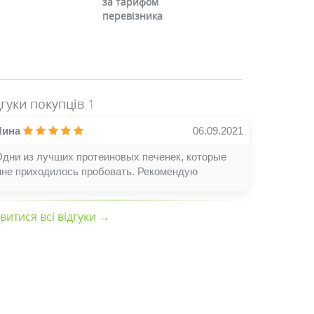
за тарифом
перевізника
дгуки покупців
1
Лина
06.09.2021
Одни из лучших протеиновых печенек, которые
мне приходилось пробовать. Рекомендую
витися всі відгуки →