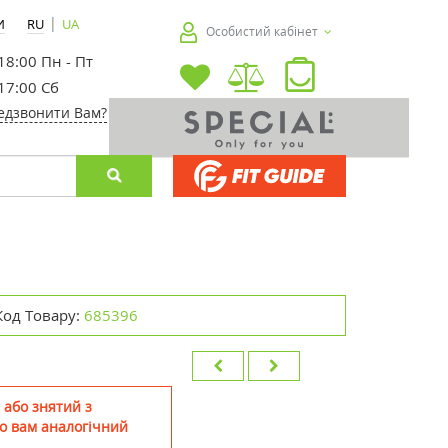
|
И
RU
UA
Особистий кабінет
 18:00 Пн - Пт
 17:00 Сб
едзвонити Вам?
Код Товару:
685396
 або знятий з
о вам аналогічний