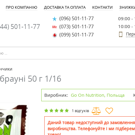
ПРО КОМПАНІЮ
ДОСТАВКА ТА ОПЛАТА
КОНТАКТИ
ЗНИЖК
(096) 501-11-77
09:00 -
44) 501-11-77
(073) 501-11-77
10:00 -
Пер
(099) 501-11-77
ончики
рауні 50 г 1/16
Виробник:
Go On Nutrition, Польща
1 відгуків
Даний товар недоступний до замовлення
виробництва. Телефонуйте і ми підберем
товар!