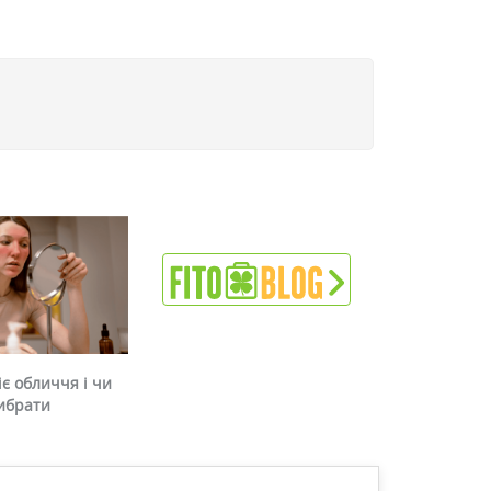
є обличчя і чи
ибрати