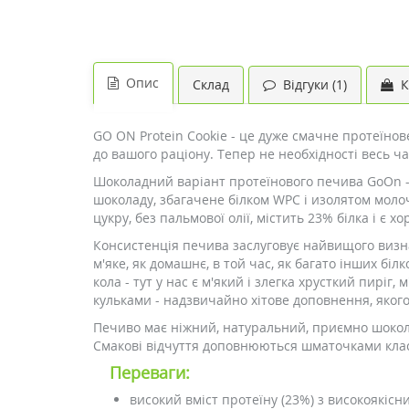
Опис
Склад
Відгуки (1)
К
GO ON Protein Cookie - це дуже смачне протеїнов
до вашого раціону. Тепер не необхідності весь час
Шоколадний варіант протеїнового печива GoOn - 
шоколаду, збагачене білком WPC і изолятом молоч
цукру, без пальмової олії, містить 23% білка і є
Консистенція печива заслуговує найвищого визна
м'яке, як домашнє, в той час, як багато інших біл
кола - тут у нас є м'який і злегка хрусткий пиріг,
кульками - надзвичайно хітове доповнення, яког
Печиво має ніжний, натуральний, приємно шокола
Смакові відчуття доповнюються шматочками кла
Переваги:
високий вміст протеїну (23%) з високоякісн