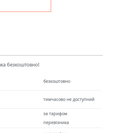
авка безкоштовно!
безкоштовно
тимчасово не доступний
за тарифом
перевізника