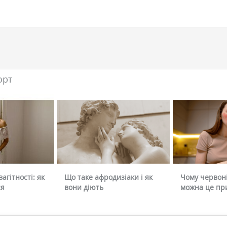
орт
агітності: як
Що таке афродизіаки і як
Чому червоні
ся
вони діють
можна це пр