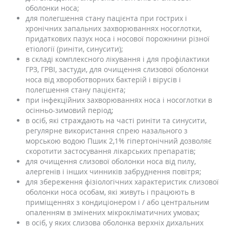
оболонки носа;
для полегшення стану пацієнта при гострих і
хронічних запальних захворюваннях носоглотки,
придаткових пазух носа і носової порожнини різної
етіології (риніти, синусити);
в складі комплексного лікування і для профілактики
ГРЗ, ГРВІ, застуди, для очищення слизової оболонки
носа від хвороботворних бактерій і вірусів і
полегшення стану пацієнта;
при інфекційних захворюваннях носа і носоглотки в
осінньо-зимовий період;
в осіб, які страждають на часті риніти та синусити,
регулярне використання спрею назального з
морською водою Пшик 2,1% гіпертонічний дозволяє
скоротити застосування лікарських препаратів;
для очищення слизової оболонки носа від пилу,
алергенів і інших чинників забруднення повітря;
для збереження фізіологічних характеристик слизової
оболонки носа особам, які живуть і працюють в
приміщеннях з кондиціонером і / або центральним
опаленням в змінених мікрокліматичних умовах;
в осіб, у яких слизова оболонка верхніх дихальних