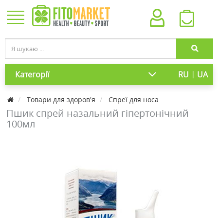
|
Категорії
RU
UA
Товари для здоров'я
Спреї для носа
Пшик спрей назальний гіпертонічний
100мл