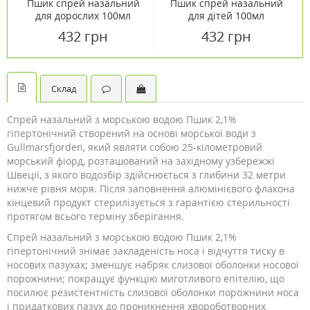
Пшик спрей назальний
Пшик спрей назальний
для дорослих 100мл
для дітей 100мл
432 грн
432 грн
Склад
Спрей назальний з морською водою Пшик 2,1%
гіпертонічний створений на основі морської води з
Gullmarsfjorden, який являти собою 25-кілометровий
морський фіорд, розташований на західному узбережжі
Швеції, з якого водозбір здійснюється з глибини 32 метри
нижче рівня моря. Після заповнення алюмінієвого флакона
кінцевий продукт стерилізується з гарантією стерильності
протягом всього терміну зберігання.
Спрей назальний з морською водою Пшик 2,1%
гіпертонічний знімає закладеність носа і відчуття тиску в
носових пазухах; зменшує набряк слизової оболонки носової
порожнини; покращує функцію миготливого епітелію, що
посилює резистентність слизової оболонки порожнини носа
і придаткових пазух до проникнення хвороботворних