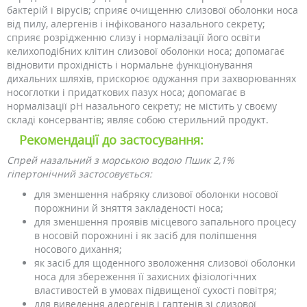
бактерій і вірусів; сприяє очищенню слизової оболонки носа
від пилу, алергенів і інфікованого назального секрету;
сприяє розрідженню слизу і нормалізації його освіти
келихоподібних клітин слизової оболонки носа; допомагає
відновити прохідність і нормальне функціонування
дихальних шляхів, прискорює одужання при захворюваннях
носоглотки і придаткових пазух носа; допомагає в
нормалізації рН назального секрету; не містить у своєму
складі консервантів; являє собою стерильний продукт.
Рекомендації до застосування:
Спрей назальний з морською водою Пшик 2,1%
гіпертонічний застосовується:
для зменшення набряку слизової оболонки носової
порожнини й зняття закладеності носа;
для зменшення проявів місцевого запального процесу
в носовій порожнині і як засіб для поліпшення
носового дихання;
як засіб для щоденного зволоження слизової оболонки
носа для збереження її захисних фізіологічних
властивостей в умовах підвищеної сухості повітря;
для виведення алергенів і гаптенів зі слизової