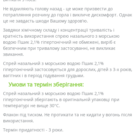
Не відхиляють голову назад - це може призвести до
потрапляння розчину до горла і викличе дискомфорт. Однак
це не завдасть шкоди Вашому здоров'ю.
Завдяки хімічному складу і концентрації тривалість і
кратність використання спрею назального з морською
водою Пшик 2,1% гіпертонічний не обмежені, виріб є
безпечним при тривалому застосуванні, не викликає
звикання.
Спрей назальний з морською водою Пшик 2,1%
гіпертонічний застосовується для дорослих, дітей з 3-х років,
вагітних і в період годування грудьми.
Умови та термін зберігання:
Спрей назальний з морською водою Пшик 2,1%
гіпертонічний зберігають в оригінальній упаковці при
температурі не вище 30°C.
Флакон під тиском. Не протикати та не кидати у вогонь після
використання.
Термін придатності - 3 роки.