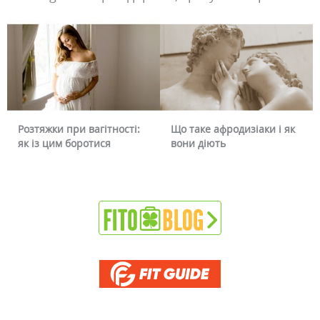
Розтяжки при вагітності:
Що таке афродизіаки і як
Чо
як із цим боротися
вони діють
чи