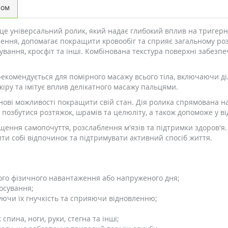
зом
 це універсальний ролик, який надає глибокий вплив на тригерн
лення, допомагає покращити кровообіг та сприяє загальному р
нування, кросфіт та інші. Комбінована текстура поверхні забезпе
 рекомендується для помірного масажу всього тіла, включаючи д
іру та імітує вплив делікатного масажу пальцями.
нові можливості покращити свій стан. Дія ролика спрямована на
 позбутися розтяжок, шрамів та целюліту, а також допоможе у ві
ння самопочуття, розслаблення м'язів та підтримки здоров'я. 
ити собі відпочинок та підтримувати активний спосіб життя.
лого фізичного навантаження або напруженого дня;
осування;
уючи їх гнучкість та сприяючи відновленню;
 спина, ноги, руки, стегна та інші;