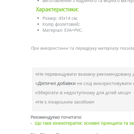
виготовлений з надійного та міцного матер
Характеристики:
Розмір: 45x14 см;
Колір фіолетовий;
Матеріал: EVA+PVC.
При використанні та передруку матеріалу посилан
«Не перевищувати вказану рекомендовану 
«
Дієтичні добавки
не слід використовувати 
«Зберігати в недоступному для дітей місці»
«Не є лікарським засобом»
Рекомендуємо почитати:
-
Що таке кінезотерапія: основні принципи та з