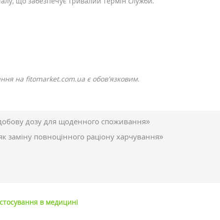
іалу, що забезпечує тривалий термін служби.
ня на fitomarket.com.ua є обов'язковим.
добову дозу для щоденного споживання»
як заміну повноцінного раціону харчування»
астосування в медицині