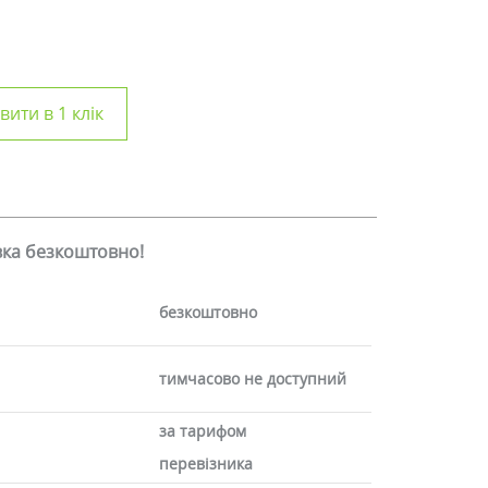
ити в 1 клік
авка безкоштовно!
безкоштовно
тимчасово не доступний
за тарифом
перевізника