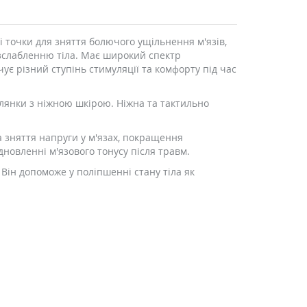
і точки для зняття болючого ущільнення м'язів,
озслабленню тіла. Має широкий спектр
чує різний ступінь стимуляції та комфорту під час
ілянки з ніжною шкірою. Ніжна та тактильно
 зняття напруги у м'язах, покращення
дновленні м'язового тонусу після травм.
Він допоможе у поліпшенні стану тіла як