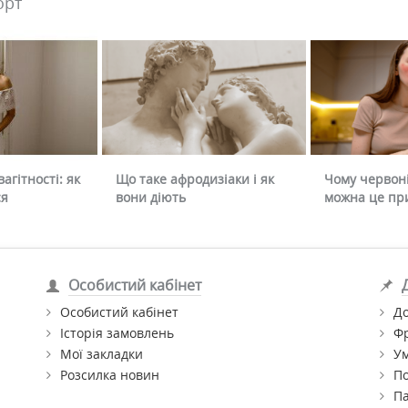
орт
агітності: як
Що таке афродизіаки і як
Чому червоні
ся
вони діють
можна це пр
Особистий кабінет
Особистий кабінет
До
Історія замовлень
Ф
Мої закладки
Ум
Розсилка новин
По
П