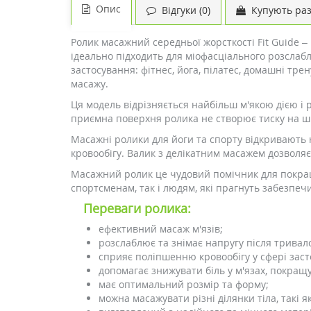
Опис
Відгуки (0)
Купують ра
Ролик масажний середньої жорсткості Fit Guide –
ідеально підходить для міофасціального розслаб
застосування: фітнес, йога, пілатес, домашні тре
масажу.
Ця модель відрізняється найбільш м'якою дією і
приємна поверхня ролика не створює тиску на шк
Масажні ролики для йоги та спорту відкривають 
кровообігу. Валик з делікатним масажем дозволяє
Масажний ролик це чудовий помічник для покраще
спортсменам, так і людям, які прагнуть забезпеч
Переваги ролика:
ефективний масаж м'язів;
розслаблює та знімає напругу після трива
сприяє поліпшенню кровообігу у сфері заст
допомагає знижувати біль у м'язах, покращ
має оптимальний розмір та форму;
можна масажувати різні ділянки тіла, такі як