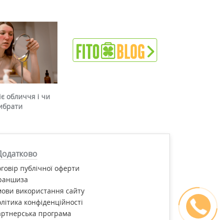
є обличчя і чи
ибрати
Додатково
говір публічної оферти
раншиза
ови використання сайту
літика конфіденційності
артнерська програма