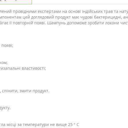
ний провідними експертами на основі індійських трав та нат
онентам цей доглядовий продукт має чудові бактерицидні, ант
обігає її повторній появі. Шампунь допоможе зробити локони чи
 появі;
ком;
тизапальні властивості;
 спінити, змити продукт.
укту.
тла місці за температури не вище 25 ° С