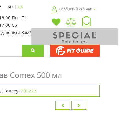
|
И
RU
UA
Особистий кабінет
 18:00 Пн - Пт
 17:00 Сб
едзвонити Вам?
ав Comex 500 мл
д Товару:
700222