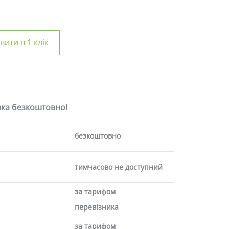
ити в 1 клік
авка безкоштовно!
безкоштовно
тимчасово не доступний
за тарифом
перевізника
за тарифом