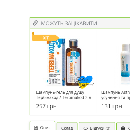
МОЖУТЬ ЗАЦІКАВИТИ
ХІТ
Шампунь-гель для душу
Шампунь Astr
Тербінакод / Terbinakod 2 в
усунення та п
1 200 мл
лупи 150 мл
257 грн
131 грн
Опис
Склад
Відгуки (0)
К