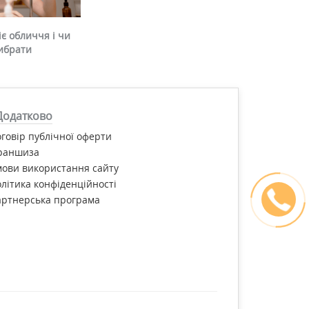
є обличчя і чи
ибрати
Додатково
говір публічної оферти
раншиза
ови використання сайту
літика конфіденційності
артнерська програма