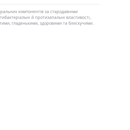
уральних компонентів за стародавніми
ибактеріальні й протизапальні властивості,
стими, гладенькими, здоровими та блискучими.