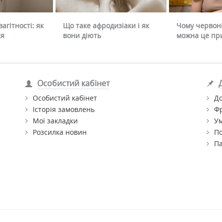
агітності: як
Що таке афродизіаки і як
Чому червоні
ся
вони діють
можна це пр
Особистий кабінет
Особистий кабінет
До
Історія замовлень
Ф
Мої закладки
Ум
Розсилка новин
По
П