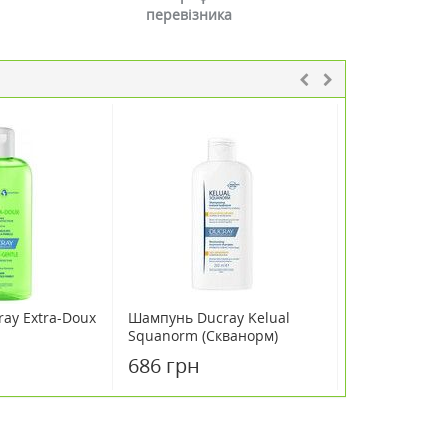
перевізника
ay Extra-Doux
Шампунь Ducray Kelual
Пілінг антис
Squanorm (Скванорм)
de Luxe Dixid
проти сухої лупи 200 мл
Antiseborrhei
686 грн
3220 грн
мл