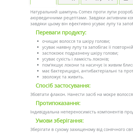
Натуральний шампунь Comex проти лупи розробле
аюрведичними рецептами. Завдяки активним комп
завдяки цьому він ефективно усуває лупу та зап
Переваги продукту:
очищає волосся та шкіру голови;
усуває наявну лупу та запобігає її повторній
заспокоює подразнену шкіру голови;
усуває сухість і ламкість локонів;
пом'якшує локони та насичує їх живим блис
має бактерицидні, антибактеріальні та про
зволожує та живить.
Спосіб застосування:
Збовтати флакон. Нанести засіб на мокре волосся,
Протипоказання:
Індивідуальна непереносимість компонентів прод
Умови зберігання:
Зберігати в сухому захищеному від сонячного сві