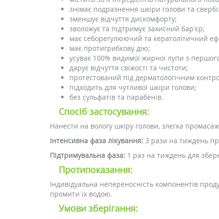
знімає подразнення шкіри голови та свербі
зменшує відчуття дискомфорту;
зволожує та підтримує захисний бар’єр;
має себорегулюючий та кератолітичний еф
має протигрибкову дію;
усуває 100% видимої жирної лупи з першог
дарує відчуття свіжості та чистоти;
протестований під дерматологічним контр
підходить для чутливої шкіри голови;
без сульфатів та парабенів.
Спосіб застосування:
Нанести на вологу шкіру голови, злегка промаса
Інтенсивна фаза лікування:
3 рази на тиждень пр
Підтримувальна фаза:
1 раз на тиждень для збер
Протипоказання:
Індивідуальна непереносність компонентів проду
промити їх водою.
Умови зберігання: