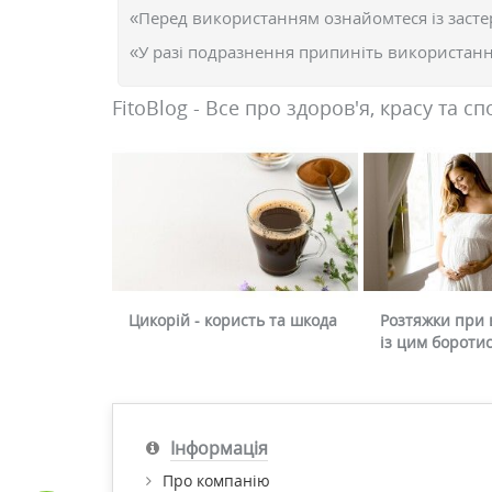
«Перед використанням ознайомтеся із засте
«У разі подразнення припиніть використання
FitoBlog - Все про здоров'я, красу та сп
Цикорій - користь та шкода
Розтяжки при в
із цим бороти
Інформація
Про компанію