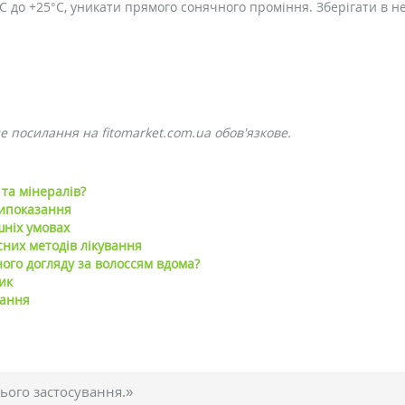
°C до +25°C, уникати прямого сонячного проміння. Зберігати в н
 посилання на fitomarket.com.ua обов'язкове.
та мінералів?
типоказання
шніх умовах
сних методів лікування
ого догляду за волоссям вдома?
ик
вання
ього застосування.»