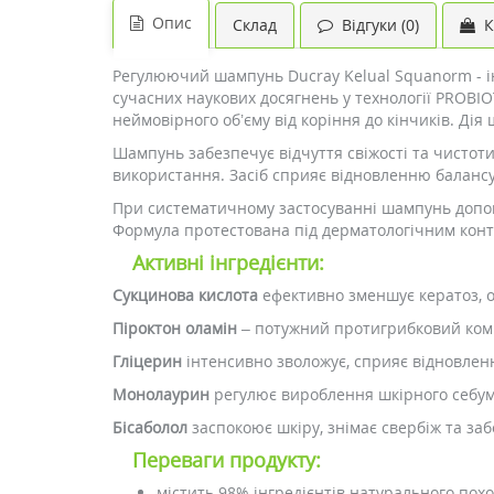
Опис
Склад
Відгуки (0)
К
Регулюючий шампунь Ducray Kelual Squanorm - і
сучасних наукових досягнень у технології PROBIOT
неймовірного об’єму від коріння до кінчиків. Ді
Шампунь забезпечує відчуття свіжості та чистоти
використання. Засіб сприяє відновленню балансу
При систематичному застосуванні шампунь допом
Формула протестована під дерматологічним контр
Активні інгредієнти:
Сукцинова кислота
ефективно зменшує кератоз, о
Піроктон оламін
– потужний протигрибковий компо
Гліцерин
інтенсивно зволожує, сприяє відновленн
Монолаурин
регулює вироблення шкірного себуму
Бісаболол
заспокоює шкіру, знімає свербіж та за
Переваги продукту:
містить 98% інгредієнтів натурального пох