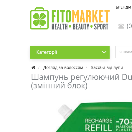
БРЕНДИ
(0
Категорії
Догляд за волоссям
Засоби від лупи
Шампунь регулюючий Ducra
(змінний блок)