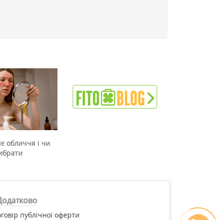
є обличчя і чи
ибрати
Додатково
говір публічної оферти