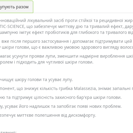
упують разом
нноваційний лікувальний засіб проти стійкої та рецидивної жи
IC-SCIENCE, що забезпечує миттєву дію та тривалий ефект, дарує
я шампуню імітує ефект пробіотиків для глибокого та тривалого 
 вже після першого застосування і допомагає підтримувати цей 
 шкіри голови, що є важливою умовою здорового вигляду волос
агає усунути прояви лупи, зменшити надмірне вироблення шкір
олем і підходить для чутливої шкіри голови.
чищує шкіру голови та усуває лупу.
нент, що знижує кількість грибка Malassezia, знімає запальні 
ю та підтримує цілісність захисного бар'єра шкіри голови.
, усуває його надлишок та запобігає появі нових проблем.
безпечує миттєве полегшення від дискомфорту.
одження;