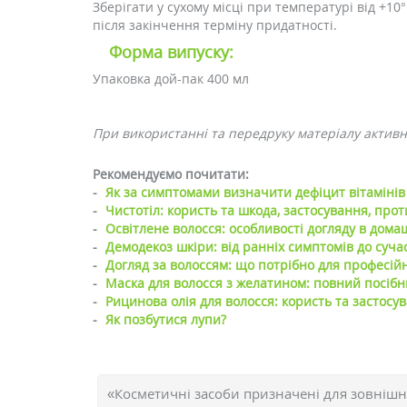
Зберігати у сухому місці при температурі від +10
після закінчення терміну придатності.
Форма випуску:
Упаковка дой-пак 400 мл
При використанні та передруку матеріалу активне
Рекомендуємо почитати:
-
Як за симптомами визначити дефіцит вітамінів 
-
Чистотіл: користь та шкода, застосування, про
-
Освітлене волосся: особливості догляду в дома
-
Демодекоз шкіри: від ранніх симптомів до суча
-
Догляд за волоссям: що потрібно для професійн
-
Маска для волосся з желатином: повний посібн
-
Рицинова олія для волосся: користь та застосу
-
Як позбутися лупи?
«Косметичні засоби призначені для зовнішн