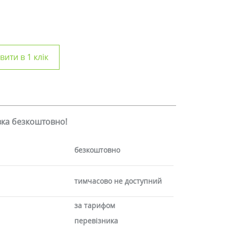
ити в 1 клік
авка безкоштовно!
безкоштовно
тимчасово не доступний
за тарифом
перевізника