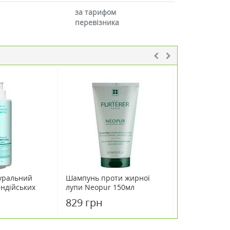
за тарифом
перевізника
уральний
Шампунь проти жирної
Шампунь про
індійських
лупи Neopur 150мл
Ducray Келюа
 Comex 500
Інтенсив 100
829 грн
836 грн