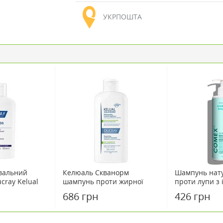
УКРПОШТА
вальний
Келюаль Скванорм
Шампунь нат
cray Kelual
шампунь проти жирної
проти лупи з 
hampoo 100 мл
лупи 200 мл
цілющих трав
686 грн
426 грн
мл