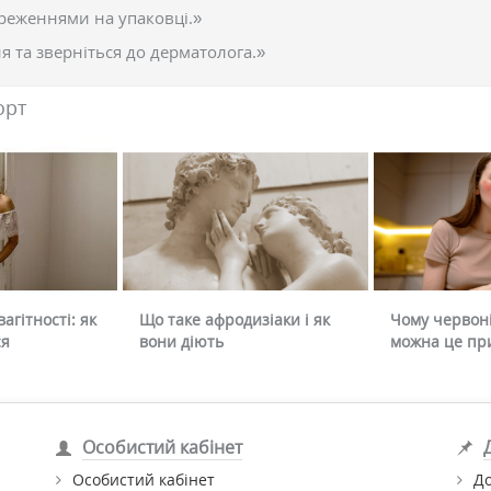
реженнями на упаковці.»
 та зверніться до дерматолога.»
орт
агітності: як
Що таке афродизіаки і як
Чому червоні
ся
вони діють
можна це пр
Особистий кабінет
Особистий кабінет
До