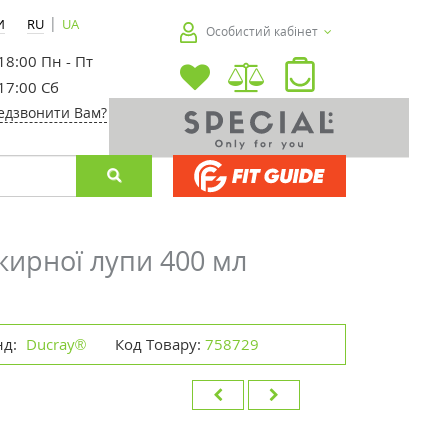
|
И
RU
UA
Особистий кабінет
 18:00 Пн - Пт
 17:00 Сб
едзвонити Вам?
жирної лупи 400 мл
нд:
Ducray®
Код Товару:
758729