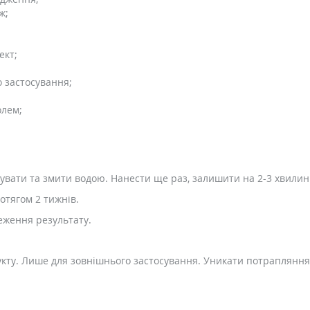
ж;
ект;
о застосування;
олем;
жувати та змити водою. Нанести ще раз, залишити на 2-3 хвилин
отягом 2 тижнів.
еження результату.
кту. Лише для зовнішнього застосування. Уникати потрапляння в