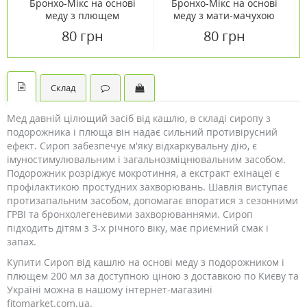
Бронхо-Мікс на основі
Бронхо-Мікс на основі
меду з плющем
меду з мати-мачухою
фітосироп 100 мл
фітосироп 100 мл
80 грн
80 грн
Склад
Мед давній цілющий засіб від кашлю, в складі сиропу з
подорожника і плюща він надає сильний противірусний
ефект. Сироп забезпечує м'яку відхаркувальну дію, є
імуностимулювальним і загальнозміцнювальним засобом.
Подорожник розріджує мокротиння, а екстракт ехінацеї є
профілактикою простудних захворювань. Шавлія виступає
протизапальним засобом, допомагає впоратися з сезонними
ГРВІ та бронхолегеневими захворюваннями. Сироп
підходить дітям з 3-х річного віку, має приємний смак і
запах.
Купити Сироп від кашлю на основі меду з подорожником і
плющем 200 мл за доступною ціною з доставкою по Києву та
Україні можна в нашому інтернет-магазині
fitomarket.com.ua.