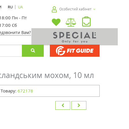
|
И
RU
UA
Особистий кабінет
 18:00 Пн - Пт
 17:00 Сб
едзвонити Вам?
ісландським мохом, 10 мл
 Товару:
672178