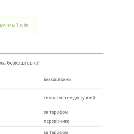
ити в 1 клік
авка безкоштовно!
безкоштовно
тимчасово не доступний
за тарифом
перевізника
за тарифом