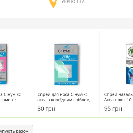
УКРПОШТА
а Сінумікс
Спрей для носа Сінумікс
Спрей назаль
кламен з
аква з колоїдним сріблом,
Аква плюс 10
блом, 10 мл
30 мл
80 грн
95 грн
упують разом