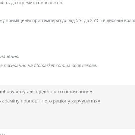
вість до окремих компонентів.
у приміщенні при температурі від 5°C до 25°C і відносній волог
значення.
 посилання на fitomarket.com.ua обов'язкове.
добову дозу для щоденного споживання»
як заміну повноцінного раціону харчування»
орт