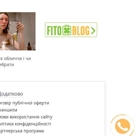
є обличчя і чи
ибрати
Додатково
говір публічної оферти
раншиза
ови використання сайту
літика конфіденційності
артнерська програма