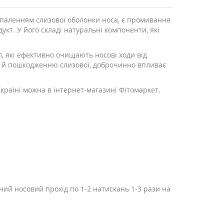
паленням слизової оболонки носа, є промивання
кт. У його складі натуральні компоненти, які
л, які ефективно очищають носові ходи від
ню й пошкодженню слизової, доброчинно впливає
Україні можна в інтернет-магазині Фітомаркет.
ий носовий прохід по 1-2 натискань 1-3 рази на