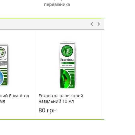
перевізника
ний Евкавітол
Евкавітол алое спрей
Спрей назаль
 мл
назальний 10 мл
Аква плюс, 1
80 грн
95 грн