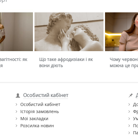
агітності: як
Що таке афродизіаки і як
Чому червоні
ся
вони діють
можна це пр
Особистий кабінет
Особистий кабінет
До
Історія замовлень
Ф
Мої закладки
Ум
Розсилка новин
По
П