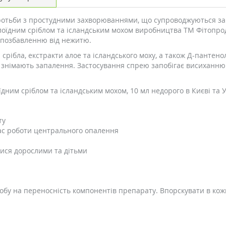
ротьби з простудними захворюваннями, що супроводжуються за
лоїдним сріблом та ісландським мохом виробництва ТМ Фітопроду
 позбавленню від нежитю.
срібла, екстракти алое та ісландського моху, а також Д-пантено
зу, знімають запалення. Застосування спрею запобігає висихан
їдним сріблом та ісландським мохом, 10 мл недорого в Києві та 
ту
ас роботи центрального опалення
тися дорослими та дітьми
у на переносність компонентів препарату. Впорскувати в кожн