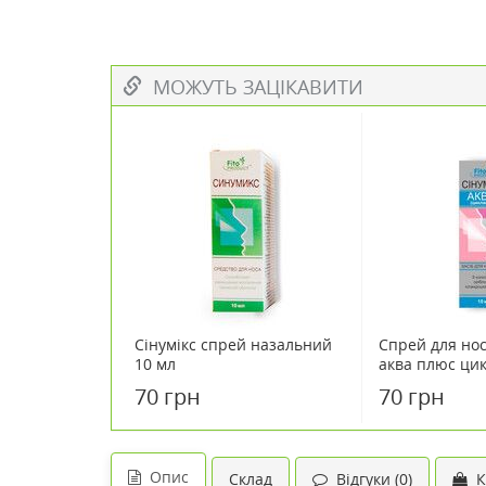
МОЖУТЬ ЗАЦІКАВИТИ
Сінумікс спрей назальний
Спрей для нос
10 мл
аква плюс ци
колоїдним срі
70 грн
70 грн
Опис
Склад
Відгуки (0)
К