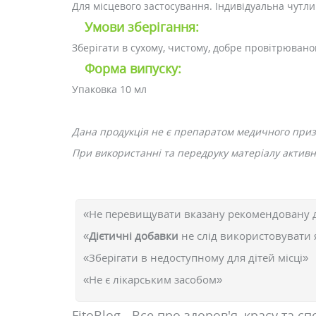
Для місцевого застосування. Індивідуальна чутли
Умови зберігання:
Зберігати в сухому, чистому, добре провітрюваном
Форма випуску:
Упаковка 10 мл
Дана продукція не є препаратом медичного при
При використанні та передруку матеріалу активне
«Не перевищувати вказану рекомендовану 
«
Дієтичні добавки
не слід використовувати 
«Зберігати в недоступному для дітей місці»
«Не є лікарським засобом»
FitoBlog - Все про здоров'я, красу та сп