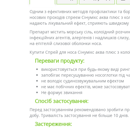
Одним з ефективних методів профілактики та бо
носових проходів спреєм Сінумікс аква плюс з ко
надають лікувальний ефект, сприяють швидкому
Препарат містить морську сіль, колоїдний розчин 
інфекційних агентів, алергенів і надлишків сли
на епітелій слизової оболонки носа.
Купити Спрей для носа Сінумікс аква плюс з коло
Переваги продукту:
використовується при будь-якому виді рині
запобігає пересушуванню носоглотки під ч
не володіє судинозвужувальним ефектом
не має побічних ефектів, може застосовува
Не формує звикання
Спосіб застосування:
Перед застосуванням рекомендовано зробити проб
добу. Тривалість застосування не більше 10 днів.
Застереження: