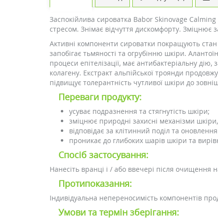
Заспокійлива сироватка Babor Skinovage Calming
стресом. Знімає відчуття дискомфорту. Зміцнює з
Активні компоненти сироватки покращують стан ч
запобігає тьмяності та огрубінню шкіри. Аланто
процеси епітелізації, має антибактеріальну дію,
колагену. Екстракт альпійської троянди продовжу
підвищує толерантність чутливої шкіри до зовні
Переваги продукту:
усуває подразнення та стягнутість шкіри;
зміцнює природні захисні механізми шкіри, 
відповідає за клітинний поділ та оновлення
проникає до глибоких шарів шкіри та вирів
Спосіб застосування:
Нанесіть вранці і / або ввечері після очищення 
Протипоказання:
Індивідуальна непереносимість компонентів прод
Умови та термін зберігання: