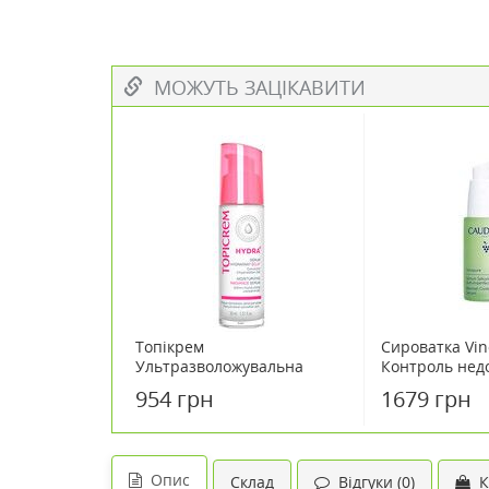
МОЖУТЬ ЗАЦІКАВИТИ
Топікрем
Сироватка Vi
Ультразволожувальна
Контроль нед
сироватка 30 мл
шкіри обличч
954 грн
1679 грн
Опис
Склад
Відгуки (0)
К