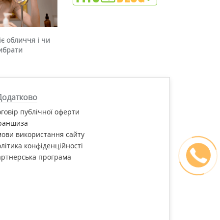
є обличчя і чи
ибрати
Додатково
говір публічної оферти
раншиза
ови використання сайту
літика конфіденційності
артнерська програма