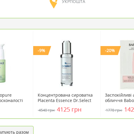
УКРПОШТА
-9%
-20%
nopure
Концентрована сироватка
Заспокійливі
осконалості
Placenta Essence Dr.Select
обличчя Babo
я 30 мл
20 мл
Ampoule Conc
4125 грн
142
4540 грн
1778 грн
мл
упують разом