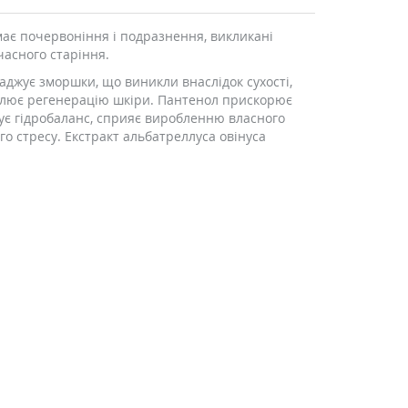
має почервоніння і подразнення, викликані
дчасного старіння.
аджує зморшки, що виникли внаслідок сухості,
имулює регенерацію шкіри. Пантенол прискорює
зує гідробаланс, сприяє виробленню власного
го стресу. Екстракт альбатреллуса овінуса