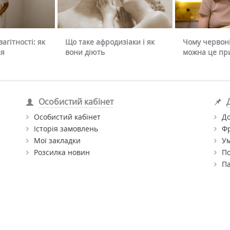
агітності: як
Що таке афродизіаки і як
Чому червоні
ся
вони діють
можна це пр
Особистий кабінет
Особистий кабінет
До
Історія замовлень
Ф
Мої закладки
Ум
Розсилка новин
По
П