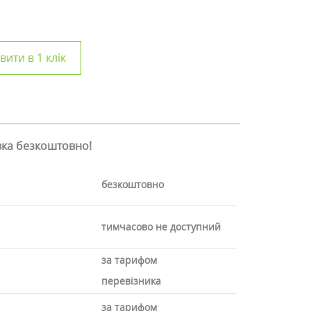
ити в 1 клік
авка безкоштовно!
безкоштовно
тимчасово не доступний
за тарифом
перевізника
за тарифом