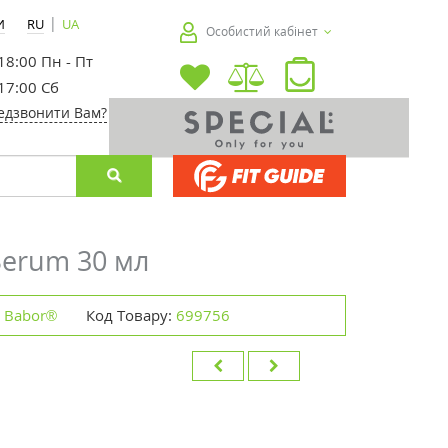
|
И
RU
UA
Особистий кабінет
 18:00 Пн - Пт
 17:00 Сб
едзвонити Вам?
Serum 30 мл
Babor®
Код Товару:
699756