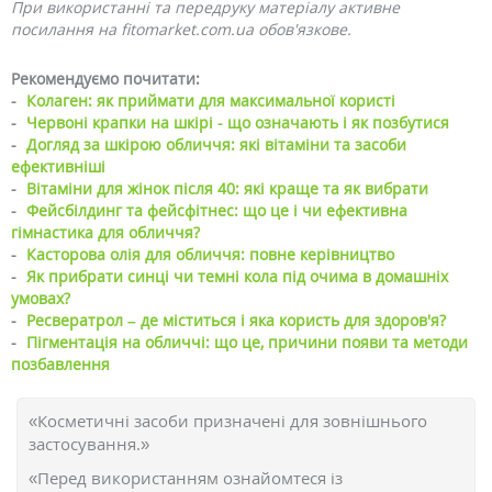
При використанні та передруку матеріалу активне
посилання на fitomarket.com.ua обов'язкове.
Рекомендуємо почитати:
-
Колаген: як приймати для максимальної користі
-
Червоні крапки на шкірі - що означають і як позбутися
-
Догляд за шкірою обличчя: які вітаміни та засоби
ефективніші
-
Вітаміни для жінок після 40: які краще та як вибрати
-
Фейсбілдинг та фейсфітнес: що це і чи ефективна
гімнастика для обличчя?
-
Касторова олія для обличчя: повне керівництво
-
Як прибрати синці чи темні кола під очима в домашніх
умовах?
-
Ресвератрол – де міститься і яка користь для здоров'я?
-
Пігментація на обличчі: що це, причини появи та методи
позбавлення
«Косметичні засоби призначені для зовнішнього
застосування.»
«Перед використанням ознайомтеся із