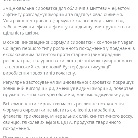
Зміцнювальна сироватка для обличчя з миттєвим ефектом
ліфтингу розгладжує зморшки та підтягує овал обличчя.
Ультраконцентрована формула з колагеном діє миттєво,
забезпечуючи ефект ліфтингу та підвищуючи пружність та
щільність шкіри.
В основі інноваційної формули сироватки - компонент Vegan
Collagen першого типу рослинного походження у поєднанні з
ексклюзивним патентом проти старіння (виноградний
ресвератрол, гіалуронова кислота різної молекулярної маси
та веганський колагеновий бустер) для стимуляції
вироблення трьох типів колагену.
Регулярне застосування зміцнювальної сироватки покращує
зовнішній вигляд шкіри, зменшує видимі зморшки, повертає
пружність, чіткі контури обличчя, має омолоджувальну дію.
Всі компоненти сироватки мають рослинне походження.
Формула сироватки не містить силіконів, парабенів,
фталатів, триклозану, мінеральних олій, синтетичного воску,
свинцю, гліколевих ефірів, ЕДТА, продуктів тваринного
походження.
Підходить для всіх типів шкіри.