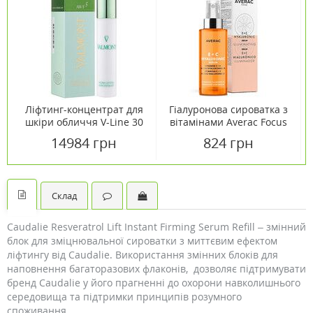
Ліфтинг-концентрат для
Гіалуронова сироватка з
шкіри обличчя V-Line 30
вітамінами Averac Focus
мл
E + C Hyaluronic Serum
14984 грн
824 грн
30 мл
Склад
Caudalie Resveratrol Lift Instant Firming Serum Refill – змінний
блок для зміцнювальної сироватки з миттєвим ефектом
ліфтингу від Caudalie. Використання змінних блоків для
наповнення багаторазових флаконів, дозволяє підтримувати
бренд Caudalie у його прагненні до охорони навколишнього
середовища та підтримки принципів розумного
споживання.