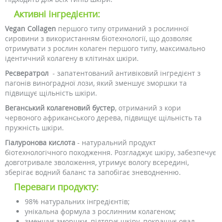
Активні інгредієнти:
Vegan Collagen
першого типу отриманий з рослинної
сировини з використанням біотехнології, що дозволяє
отримувати з рослин колаген першого типу, максимально
ідентичний колагену в клітинах шкіри.
Ресвератрол
- запатентований антивіковий інгредієнт з
пагонів виноградної лози, який зменшує зморшки та
підвищує щільність шкіри.
Веганський колагеновий бустер
, отриманий з кори
червоного африканського дерева, підвищує щільність та
пружність шкіри.
Гіалуронова кислота
- натуральний продукт
біотехнологічного походження. Розгладжує шкіру, забезпечує
довготривале зволоження, утримує вологу всередині,
зберігає водний баланс та запобігає зневодненню.
Переваги продукту:
98% натуральних інгредієнтів;
унікальна формула з рослинним колагеном;
зменшує зморшки, підтягує шкіру, покращує овал