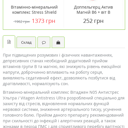
Вітамінно-мінеральний
Доппельгерц Актив
комплекс Stress Shield
Магній В6 + віт В
Nighttime 60 капсул ТМ
таблетки шипучі №15
1373 грн
252 грн
1962 грн
Кантрі Лайф / Country
Life
Склад
При підвищених розумових і фізичних навантаженнях,
депресивних станах необхідний додатковий прийом
вітамінів групи B та магнію, які знижують рівень емоційної
напруги, доброчинно впливають на роботу серця,
виявляють седативний ефект, дозволяють позбутися від
дратівливості, нормалізують сон.
Вітамінно-мінеральний комплекс Вітаджен N05 Антистрес
Ультра / Vitagen Antistress Ultra розроблений спеціально для
захисту від стресів, відновлення нормальних функцій
нервової системи, зниження артеріального тиску, усунення
головного болю. Прийом даного препарату рекомендований
при схильності до інфекцій і алергічних реакцій, а також
жінками в період ПМС і для сприятливого перебігу вагітності