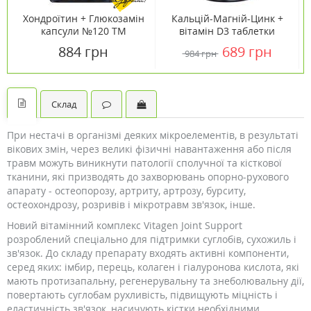
Хондроїтин + Глюкозамін
Кальцій-Магній-Цинк +
капсули №120 ТМ
вітамін D3 таблетки
Вансітон / Vansiton
№180 ТМ Кантрі Лайф /
884 грн
689 грн
984 грн
Country Life
Склад
При нестачі в організмі деяких мікроелементів, в результаті
вікових змін, через великі фізичні навантаження або після
травм можуть виникнути патології сполучної та кісткової
тканини, які призводять до захворювань опорно-рухового
апарату - остеопорозу, артриту, артрозу, бурситу,
остеохондрозу, розривів і мікротравм зв'язок, інше.
Новий вітамінний комплекс Vitagen Joint Support
розроблений спеціально для підтримки суглобів, сухожиль і
зв'язок. До складу препарату входять активні компоненти,
серед яких: імбир, перець, колаген і гіалуронова кислота, які
мають протизапальну, регенерувальну та знеболювальну дії,
повертають суглобам рухливість, підвищують міцність і
еластичність зв'язок, насичують кістки необхідними