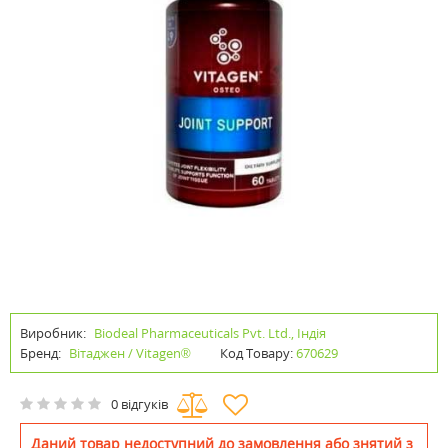
Виробник:
Biodeal Pharmaceuticals Pvt. Ltd., Індія
Бренд:
Вітаджен / Vitagen®
Код Товару:
670629
0 відгуків
Даний товар недоступний до замовлення або знятий з