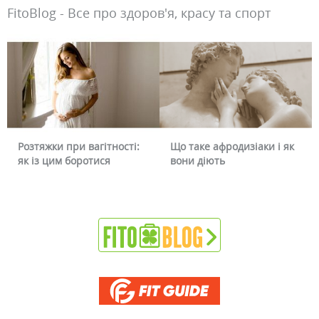
FitoBlog - Все про здоров'я, красу та спорт
Що таке афродизіаки і як
Чому червоніє обличчя і
вони діють
чи можна це прибрати