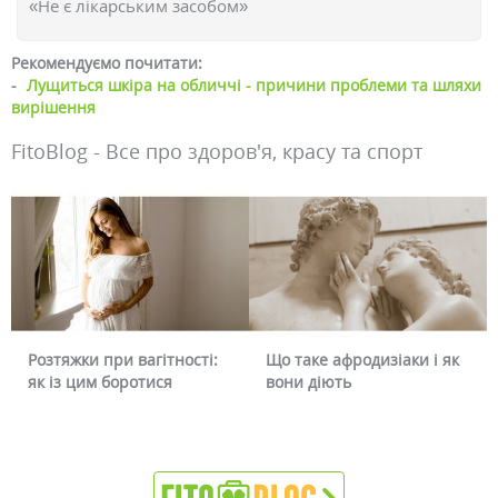
«Не є лікарським засобом»
Рекомендуємо почитати:
-
Лущиться шкіра на обличчі - причини проблеми та шляхи
вирішення
FitoBlog - Все про здоров'я, красу та спорт
Що таке афродизіаки і як
Чому червоніє обличчя і
вони діють
чи можна це прибрати