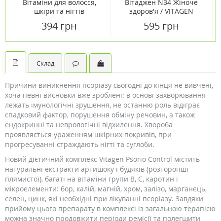
Вітаміни для волосся,
Вітаджен N34 Жіноче
шкіри та нігтів
здоров'я / VITAGEN
веганський мармелад
Woman's Health Special
394 грн
595 грн
№60
капсули №60
Склад
Причини виникнення псоріазу сьогодні до кінця не вивчені,
хоча певні висновки вже зроблені: в основі захворювання
лежать імунологічні зрушення, не останню роль відіграє
спадковий фактор, порушення обміну речовин, а також
ендокринні та неврологічні відхилення. Хвороба
проявляється ураженням шкірних покривів, при
прогресуванні страждають нігті та суглоби.
Новий дієтичний комплекс Vitagen Psorio Control містить
натуральні екстракти артишоку і будяків (розторопші
плямистої), багаті на вітаміни групи B, С, каротин і
мікроелементи: бор, калій, магній, хром, залізо, марганець,
селен, цинк, які необхідні при лікуванні псоріазу. Завдяки
прийому цього препарату в комплексі із загальною терапією
можна значно продовжити періоди ремісії та полегшити