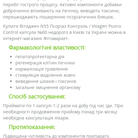
перебіг гострого процесу. Активні компоненти добавки
доброчинно впливають на печінку, виводять токсини,
перешкоджають поширенню псоріатичних бляшок.
Купити Вітаджен N55 Псоріаз Контроль / Vitagen Psorio
Control капсули №60 недорого в Києві та Україні можна в
інтернет-магазині Фітомаркет.
Фармакологічні властивості:
гепатопротекторна дія
регенерація клітин печінки
нормалізація травлення
стимуляція виділення жовчі
виведення шлаків і токсинів
загальне зміцнення організму
Спосіб застосування:
Приймати по 1 капсулі 1-2 рази на добу під час їди. При
необхідності продовження прийому понад три місяці
необхідна консультація лікаря.
Протипоказання:
Підвищена чутливість до компонентів препарату.