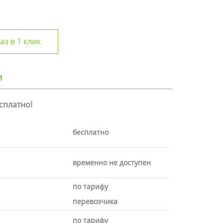
аз в 1 клик
и
есплатно!
бесплатно
временно не доступен
по тарифу
перевозчика
по тарифу