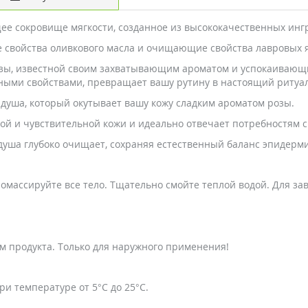
ящее сокровище мягкости, созданное из высококачественных инг
е свойства оливкового масла и очищающие свойства лавровых я
озы, известной своим захватывающим ароматом и успокаивающи
ыми свойствами, превращает вашу рутину в настоящий ритуал
душа, который окутывает вашу кожу сладким ароматом розы.
елой и чувствительной кожи и идеально отвечает потребностям 
душа глубоко очищает, сохраняя естественный баланс эпидерми
 помассируйте все тело. Тщательно смойте теплой водой. Для з
м продукта. Только для наружного применения!
ри температуре от 5°С до 25°С.