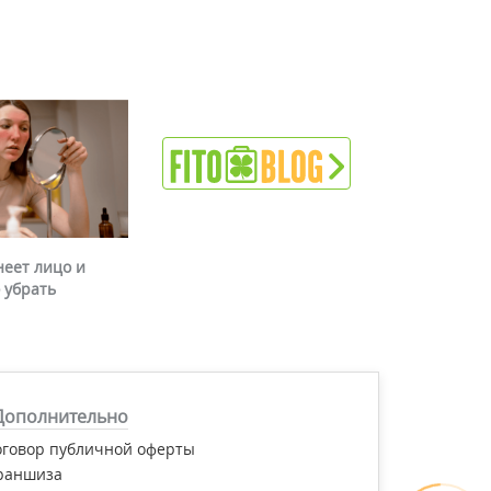
неет лицо и
 убрать
Дополнительно
оговор публичной оферты
раншиза