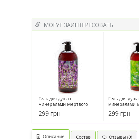
МОГУТ ЗАИНТЕРЕСОВАТЬ
Гель для душа с
Гель для душа
минералами Мертвого
минералами 
моря и маслом лаванды
моря и масло
299 грн
299 грн
DSC 1000мл
дерева DSC 1
Описание
Состав
Отзывы (0)