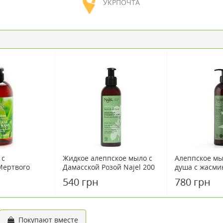
УКРПОЧТА
 с
Жидкое алеппское мыло с
Алеппское мы
Мертвого
Дамасской Розой Najel 200
душа с жасми
м чайного
мл
мл
540 грн
780 грн
000мл
Покупают вместе