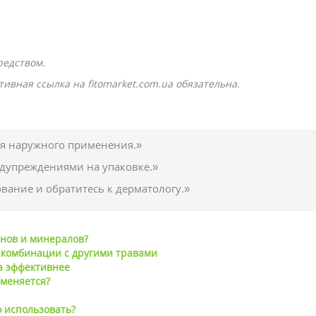
редством.
ивная ссылка на fitomarket.com.ua обязательна.
ля наружного применения.»
едупреждениями на упаковке.»
вание и обратитесь к дерматологу.»
нов и минералов?
 комбинации с другими травами
ва эффективнее
именяется?
о использовать?