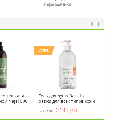
перевозчика
-25%
ло-гель для
Гель для душа Back to
Гель для душ
ном Najel 500
basics для всех типов кожи
маслом лава
ТМ Бифас/Byphasse 750 мл
минералами 
214 грн
199 грн
285 грн
моря 500 мл