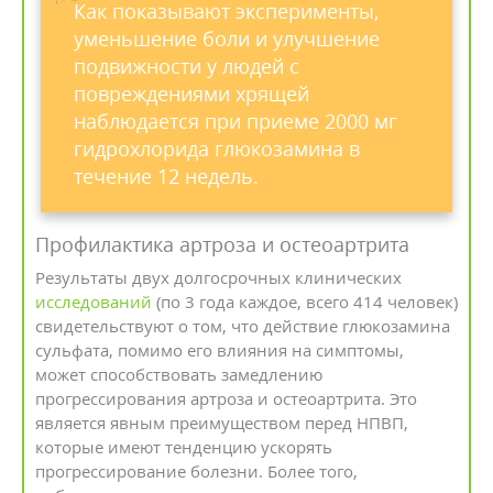
Как показывают эксперименты,
уменьшение боли и улучшение
подвижности у людей с
повреждениями хрящей
наблюдается при приеме 2000 мг
гидрохлорида глюкозамина в
течение 12 недель.
Профилактика артроза и остеоартрита
Результаты двух долгосрочных клинических
исследований
(по 3 года каждое, всего 414 человек)
свидетельствуют о том, что действие глюкозамина
сульфата, помимо его влияния на симптомы,
может способствовать замедлению
прогрессирования артроза и остеоартрита. Это
является явным преимуществом перед НПВП,
которые имеют тенденцию ускорять
прогрессирование болезни. Более того,