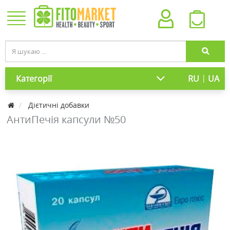
|
Категорії
RU
UA
Дієтичні добавки
АнтиПечія капсули №50