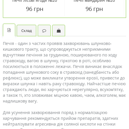
печії лісові ягоди №20
печії мандарин №20
96 грн
96 грн
Склад
Печія - один з частих проявів захворювань шлунково-
кишкового тракту, що супроводжується неприємними
відчуттями печіння за грудиною, поширюваного по ходу
стравоходу, вагою в шлунку, гіркотою в роті, особливо
посилюється в положенні лежачи. Печія виникає внаслідок
попадання шлункового соку в стравохід (занедбаність або
рефлюкс), що може викликати утворення ерозії, привести до
виразки шлунка і навіть раку стравоходу. Найчастіше печією
страждають люди, які харчуються нерегулярно, всухом'ятку,
а також ті, хто зловживає міцною кавою, чаєм, алкоголем, має
надлишкову вагу.
Для усунення захворювання поряд з нормалізацією
харчування рекомендується прийом препаратів, здатних
нейтралізувати агресивна дія соляної кислоти на стінки