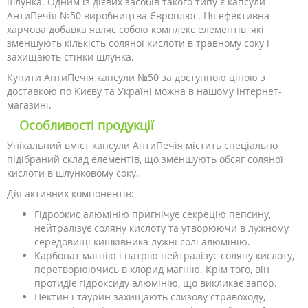
шлунка. Одним із дієвих засобів такого типу є капсули
АнтиПечія №50 виробництва Європлюс. Ця ефективна
харчова добавка являє собою комплекс елементів, які
зменшують кількість соляної кислоти в травному соку і
захищають стінки шлунка.
Купити АнтиПечія капсули №50 за доступною ціною з
доставкою по Києву та Україні можна в нашому інтернет-
магазині.
Особливості продукції
Унікальний вміст капсули АнтиПечія містить спеціально
підібраний склад елементів, що зменшують обсяг соляної
кислоти в шлунковому соку.
Дія активних компонентів:
Гідроокис алюмінію пригнічує секрецію пепсину,
нейтралізує соляну кислоту та утворюючи в лужному
середовищі кишківника лужні солі алюмінію.
Карбонат магнію і натрію нейтралізує соляну кислоту,
перетворюючись в хлорид магнію. Крім того, він
протидіє гідроксиду алюмінію, що викликає запор.
Пектин і таурин захищають слизову стравоходу,