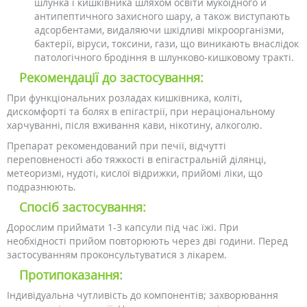
шлунка і кишківника шляхом освіти мукоїдного й
антипептичного захисного шару, а також виступають
адсорбентами, видаляючи шкідливі мікроорганізми,
бактерії, віруси, токсини, гази, що виникають внаслідок
патологічного бродіння в шлунково-кишковому тракті.
Рекомендації до застосування:
При функціональних розладах кишківника, коліті,
дискомфорті та болях в епігастрії, при нераціональному
харчуванні, після вживання кави, нікотину, алкоголю.
Препарат рекомендований при печії, відчутті
переповненості або тяжкості в епігастральній ділянці,
метеоризмі, нудоті, кислої відрижки, прийомі ліки, що
подразнюють.
Спосіб застосування:
Дорослим приймати 1-3 капсули під час їжі. При
необхідності прийом повторюють через дві години. Перед
застосуванням проконсультуватися з лікарем.
Протипоказання:
Індивідуальна чутливість до компонентів; захворювання