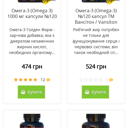
Омега-3 (Omega 3)
Омега-3 (Omega-3)
1000 мг капсули №120
№120 капсул ТМ
Вансітон / Vansiton
Омега-3 Голден Фарм -
Риб'ячий жир потрібен
харчова добавка, яка є
не тільки для
джерелом незамінних
функціонування серця і
жирних кислот,
нервової системи, він
необхідних організму...
також необхідний сп...
474 грн
524 грн
12
0
Купити
Купити