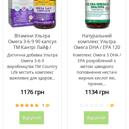
Вітаміни Ультра
Натуральний
Омега 3-6-9 90 капсул
комплекс Ультра
ТМ Кантрі Лайф /
Омега DHA / EPA 120
Country Life
капсул ТМ Кантрі
Дієтична добавка Ультра
Комплекс Омега 3 DHA /
Лайф / Country Life
Омега 3-6-9
EPA розроблений з
виробництва ТМ Country
метою швидкого
Life містить комплекс
поповнення нестачі
важливих для здоров...
жирних кислот які,
проник...
1176 грн
1134 грн
1
0
Відсутній
Відсутній