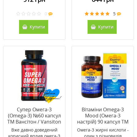
0
5
Купити
Купити
Супер Омега-3
Вітаміни Omega-3
(Omega-3) №60 капсул
Mood (Омега-3
ТМ Вансітон / Vansiton
настрій) 90 капсул ТМ
Кантрі Лайф / Country
Вже давно доведений
Омега-3 жирні кислоти -
Life
корисний вплив омега-3
один з різновидів