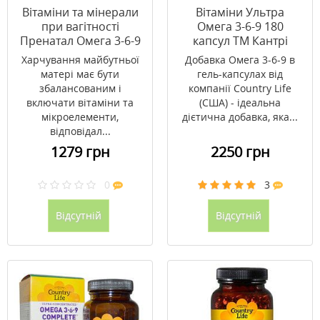
Вітаміни та мінерали
Вітаміни Ультра
при вагітності
Омега 3-6-9 180
Пренатал Омега 3-6-9
капсул ТМ Кантрі
90 капсул ТМ Кантрі
Лайф / Country Life
Харчування майбутньої
Добавка Омега 3-6-9 в
Лайф / Country Life
матері має бути
гель-капсулах від
збалансованим і
компанії Country Life
включати вітаміни та
(США) - ідеальна
мікроелементи,
дієтична добавка, яка...
відповідал...
1279 грн
2250 грн
0
3
Відсутній
Відсутній