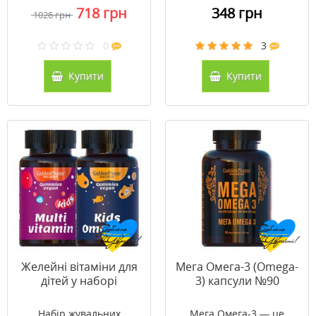
718 грн
348 грн
1026 грн
0
3
Купити
Купити
Желейні вітаміни для
Мега Омега-3 (Omega-
дітей у наборі
3) капсули №90
Набір жувальних
Мега Омега-3 — це