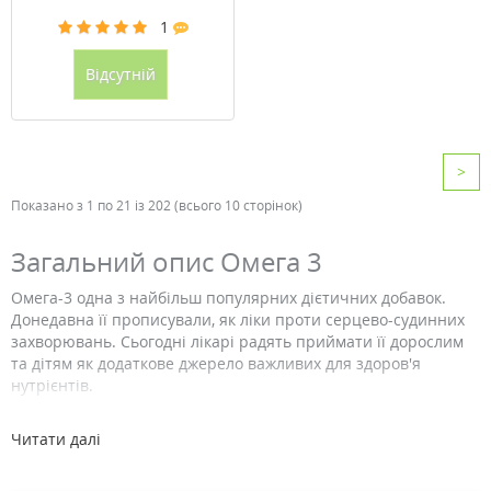
1
Відсутній
>
Показано з 1 по 21 із 202 (всього 10 сторінок)
Загальний опис Омега 3
Омега-3 одна з найбільш популярних дієтичних добавок.
Донедавна її прописували, як ліки проти серцево-судинних
захворювань. Сьогодні лікарі радять приймати її дорослим
та дітям як додаткове джерело важливих для здоров'я
нутрієнтів.
Що таке Омега 3
Читати далі
Омега 3 є сімейством незамінних жирних кислот, необхідних
для розвитку та правильного функціонування органів і