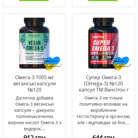
Омега-3 1005 мг
Супер Омега-3
веганські капсули
(Omega-3) №120
№120
капсул ТМ Вансітон /
Vansiton
Дієтична добавка
Омега-3 не тільки
Омега-3 веганські
позитивно впливає на
капсули – джерело
вироблення
поліненасичених
тестостерону в організмі,
жирних кислот Омега-3 з
але і відповідає за біос...
водорос...
912 грн
644 грн