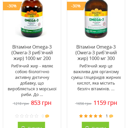
-30%
-30%
Вітаміни Omega-3
Вітаміни Omega-3
(Омега-3 риб'ячий
(Омега-3 риб'ячий
жир) 1000 мг 200
жир) 1000 мг 300
капсул ТМ Кантрі
капсул ТМ Кантрі
Риб'ячий жир - являє
Риб'ячий жир це
Лайф / Country Life
Лайф / Country Life
собою біологічно
важлива для організму
активну дієтичну
суміш гліцеридів жирних
добавку, що
кислот, яка містить
виробляється з морської
безліч вітамінів. ...
риби. До ...
853 грн
1159 грн
1218 грн
1656 грн
0
1