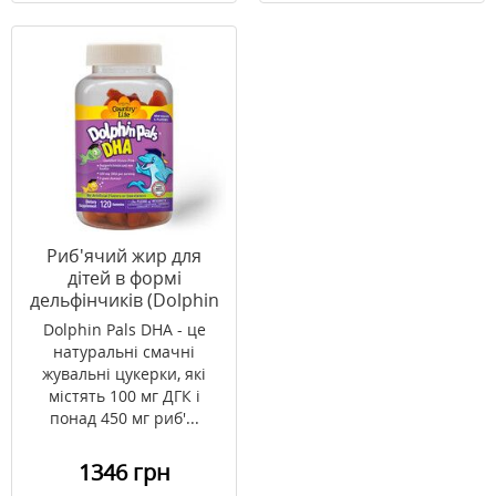
Риб'ячий жир для
дітей в формі
дельфінчиків (Dolphin
Pals DHA) 120
Dolphin Pals DHA - це
жувальних цукерок
натуральні смачні
ТМ Кантрі Лайф /
жувальні цукерки, які
Country Life
містять 100 мг ДГК і
понад 450 мг риб'...
1346 грн