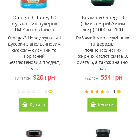
Omega-3 Honey 60
Вітаміни Omega-3
жувальних цукерок
(Омега-3 риб'ячий
TM Кантрі Лайф /
жир) 1000 мг 100
Country Life
капсул ТМ Кантрі
Omega-3 Honey жувальні
Риб'ячий жир є сумішшю
Лайф / Country Life
цукерки з апельсиновим
гліцеридів,
смаком – смачний та
поліненасичених
корисний
жирних кислот омега-3,
безглютеновий продукт,
омега-6, а також значної
з ...
к...
920 грн
554 грн
1314 грн
792 грн
0
1
Купити
Купити