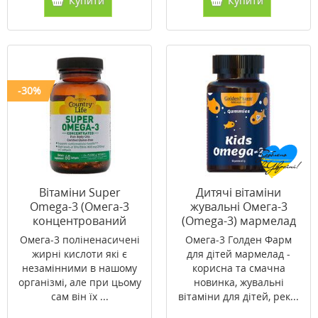
Купити
Купити
-30%
Вітаміни Super
Дитячі вітаміни
Omega-3 (Омега-3
жувальні Омега-3
концентрований
(Omega-3) мармелад
риб'ячий жир) 60
№60
Омега-3 поліненасичені
Омега-3 Голден Фарм
капсул ТМ Кантрі
жирні кислоти які є
для дітей мармелад -
Лайф / Country Life
незамінними в нашому
корисна та смачна
організмі, але при цьому
новинка, жувальні
сам він їх ...
вітаміни для дітей, рек...