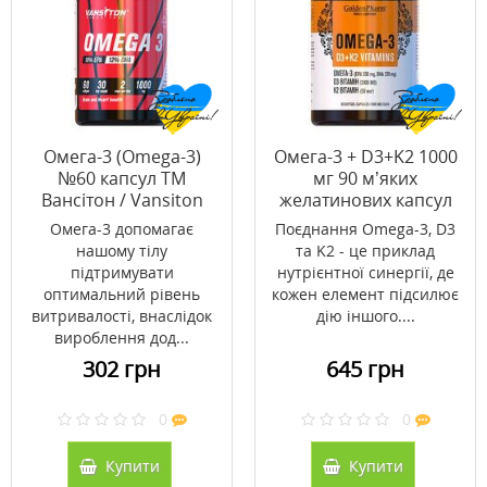
Омега-3 (Omega-3)
Омега-3 + D3+K2 1000
№60 капсул ТМ
мг 90 м’яких
Вансітон / Vansiton
желатинових капсул
Омега-3 допомагає
Поєднання Omega-3, D3
нашому тілу
та K2 - це приклад
підтримувати
нутрієнтної синергії, де
оптимальний рівень
кожен елемент підсилює
витривалості, внаслідок
дію іншого....
вироблення дод...
302 грн
645 грн
0
0
Купити
Купити