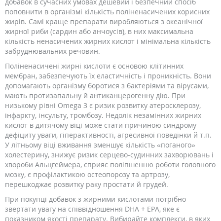
добавок в сучасних умовах дешевий і безпечний спосіб
поповнити в організмі кількість поліненасичених корисних
жирів. Самі краще препарати виробляються з океанічної
жирної риби (сардин або анчоусів), в них максимальна
кількість ненасичених жирних кислот і мінімальна кількість
забруднювальних речовин.
Поліненасичені жирні кислоти є основою клітинних
мембран, забезпечують їх еластичність і проникність. Вони
допомагають організму боротися з бактеріями та вірусами,
мають протизапальну й антиканцерогенну дію. При
низькому рівні Omega 3 є ризик розвитку атеросклерозу,
інфаркту, інсульту, тромбозу. Недолік незамінних жирних
кислот в дитячому віці може стати причиною синдрому
дефіциту уваги, гіперактивності, агресивної поведінки й т.п.
У літньому віці вживання зменшує кількість «поганого»
холестерину, знижує ризик серцево-судинних захворювань і
хвороби Альцгеймера, сприяє поліпшенню роботи головного
мозку, є профілактикою остеопорозу та артрозу,
перешкоджає розвитку раку простати й грудей.
При покупці добавок з жирними кислотами потрібно
звертати увагу на співвідношення DHA + EPA, яке є
показником якості препарату. Вибирайте комплекси, в яких