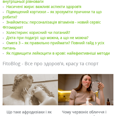
внутрішньої рівноваги
-
Насичені жири: важливі аспекти здоров'я
-
Підвищений кортизол – як зрозуміти причини та що
робити?
-
Знайомтесь: персоналізація вітамінів - новий сервіс
Фітомаркет
-
Холестерин: корисний чи поганий?
-
Дієта при подагрі: що можна, а що не можна?
-
Омега 3 – як правильно приймати? Повний гайд з усіх
питань
-
Як підвищити лейкоцити в крові: найефективніші методи
FitoBlog - Все про здоров'я, красу та спорт
Що таке афродизіаки і як
Чому червоніє обличчя і