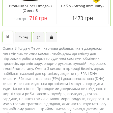
Вітаміни Super Omega-3
Набір «Strong Immunity»
(Омега-3
концентрований
718 грн
1473 грн
1026 грн
риб'ячий жир) 60 капсул
ТМ Кантрі Лайф /
Country Life
Склад
Омега-3 Голден Фарм - харчова добавка, яка є джерелом
незамінних жирних кислот, необхідних організму для
підтримки роботи серцево-судинної системи, обмінних
процесів, органів зору, опорно-рухових функцій і хорошого
емоційного стану. Омега-3 кислот в природі безліч, однак
найбільш важливі для організму людини це EPA і DHA
кислоти. Ейкозапентаєнова (EPA) і докозагексаєнова (DHA)
кислоти не синтезуються організмом і можуть надходити
туди тільки з їжею. Природними джерелами цих з'єднань є
жирні сорти риби - лосось, скумбрія, оселедець, вугор,
сардини, печінка тріски, а також морепродукти, водорості та
м'ясо тварин трав'яної відгодівлі, яких часто недостатньо у
звичайному раціоні. Прийом Омега-3 у вигляді дієтичних