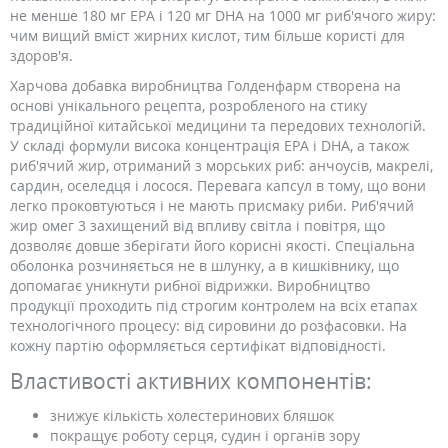
не менше 180 мг EPA і 120 мг DHA на 1000 мг риб'ячого жиру:
чим вищий вміст жирних кислот, тим більше користі для
здоров'я.
Харчова добавка виробництва Голденфарм створена на
основі унікального рецепта, розробленого на стику
традиційної китайської медицини та передових технологій.
У складі формули висока концентрація EPA і DHA, а також
риб'ячий жир, отриманий з морських риб: анчоусів, макрелі,
сардин, оселедця і лосося. Перевага капсул в тому, що вони
легко проковтуються і не мають присмаку риби. Риб'ячий
жир омег 3 захищений від впливу світла і повітря, що
дозволяє довше зберігати його корисні якості. Спеціальна
оболонка розчиняється не в шлунку, а в кишківнику, що
допомагає уникнути рибної відрижки. Виробництво
продукції проходить під строгим контролем на всіх етапах
технологічного процесу: від сировини до розфасовки. На
кожну партію оформляється сертифікат відповідності.
Властивості активних компонентів:
знижує кількість холестеринових бляшок
покращує роботу серця, судин і органів зору