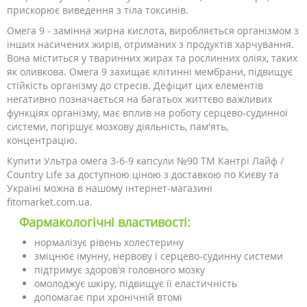
прискорює виведення з тіла токсинів.
Омега 9 - замінна жирна кислота, виробляється організмом з
інших насичених жирів, отриманих з продуктів харчування.
Вона міститься у тваринних жирах та рослинних оліях, таких
як оливкова. Омега 9 захищає клітинні мембрани, підвищує
стійкість організму до стресів. Дефіцит цих елементів
негативно позначається на багатьох життєво важливих
функціях організму, має вплив на роботу серцево-судинної
системи, погіршує мозкову діяльність, пам'ять,
концентрацію.
Купити Ультра омега 3-6-9 капсули №90 ТМ Кантрі Лайф /
Country Life за доступною ціною з доставкою по Києву та
Україні можна в нашому інтернет-магазині
fitomarket.com.ua.
Фармакологічні властивості:
нормалізує рівень холестерину
зміцнює імунну, нервову і серцево-судинну системи
підтримує здоров'я головного мозку
омолоджує шкіру, підвищує її еластичність
допомагає при хронічній втомі