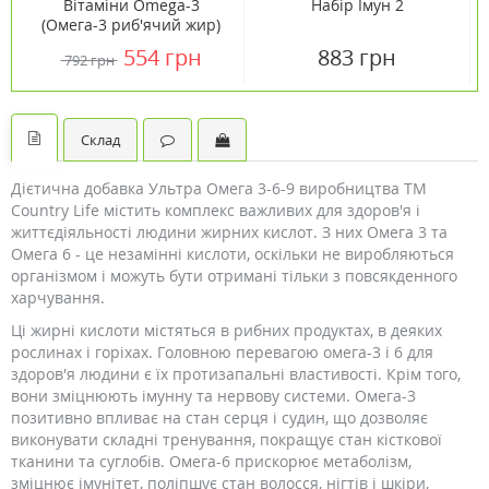
Вітаміни Omega-3
Набір Імун 2
(Омега-3 риб'ячий жир)
1000 мг 100 капсул ТМ
554 грн
883 грн
792 грн
Кантрі Лайф / Country
Life
Склад
Дієтична добавка Ультра Омега 3-6-9 виробництва ТМ
Country Life містить комплекс важливих для здоров'я і
життєдіяльності людини жирних кислот. З них Омега 3 та
Омега 6 - це незамінні кислоти, оскільки не виробляються
організмом і можуть бути отримані тільки з повсякденного
харчування.
Ці жирні кислоти містяться в рибних продуктах, в деяких
рослинах і горіхах. Головною перевагою омега-3 і 6 для
здоров'я людини є їх протизапальні властивості. Крім того,
вони зміцнюють імунну та нервову системи. Омега-3
позитивно впливає на стан серця і судин, що дозволяє
виконувати складні тренування, покращує стан кісткової
тканини та суглобів. Oмeгa-6 прискорює метаболізм,
зміцнює імунітет, поліпшує стан волосся, нігтів і шкіри,