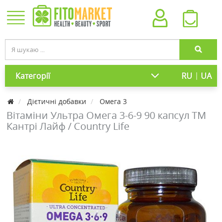
|
Категорії
RU
UA
Дієтичні добавки
Омега 3
Вітаміни Ультра Омега 3-6-9 90 капсул ТМ
Кантрі Лайф / Country Life