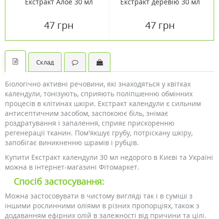
Екстракт Алое 30 мл
Екстракт деревію 30 мл
47 грн
47 грн
Склад
Біологічно активні речовини, які знаходяться у квітках
календули, тонізують, сприяють поліпшенню обмінних
процесів в клітинах шкіри. Екстракт календули є сильним
антисептичним засобом, заспокоює біль, знімає
роздратування і запалення, сприяє прискоренню
регенерації тканин. Пом'якшує грубу, потріскану шкіру,
запобігає виникненню шрамів і рубців.
Купити Екстракт календули 30 мл недорого в Києві та Україні
можна в інтернет-магазині Фітомаркет.
Спосіб застосування:
Можна застосовувати в чистому вигляді так і в суміші з
іншими рослинними оліями в різних пропорціях, також з
додаванням ефірних олій в залежності від причини та цілі.