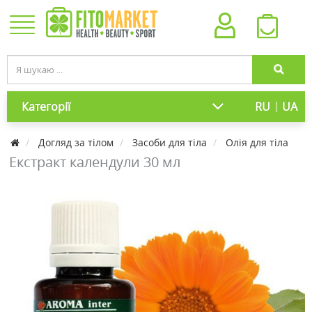
|
Категорії
RU
UA
Догляд за тілом
Засоби для тіла
Олія для тіла
Екстракт календули 30 мл