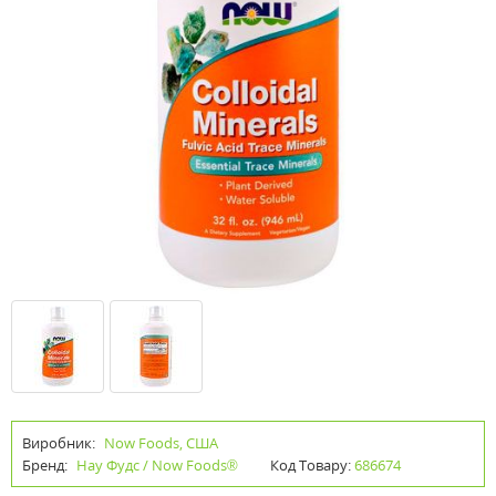
Виробник:
Now Foods, США
Бренд:
Нау Фудс / Now Foods®
Код Товару:
686674