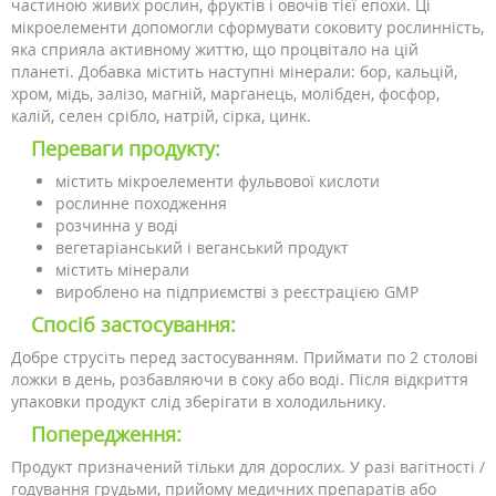
частиною живих рослин, фруктів і овочів тієї епохи. Ці
мікроелементи допомогли сформувати соковиту рослинність,
яка сприяла активному життю, що процвітало на цій
планеті. Добавка містить наступні мінерали: бор, кальцій,
хром, мідь, залізо, магній, марганець, молібден, фосфор,
калій, селен срібло, натрій, сірка, цинк.
Переваги продукту:
містить мікроелементи фульвової кислоти
рослинне походження
розчинна у воді
вегетаріанський і веганський продукт
містить мінерали
вироблено на підприємстві з реєстрацією GMP
Спосіб застосування:
Добре струсіть перед застосуванням. Приймати по 2 столові
ложки в день, розбавляючи в соку або воді. Після відкриття
упаковки продукт слід зберігати в холодильнику.
Попередження:
Продукт призначений тільки для дорослих. У разі вагітності /
годування грудьми, прийому медичних препаратів або