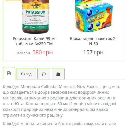
Potassium Калій 99 мг
Біокальцевіт пакетик 2г
таблетки №250 ТМ
N 30
Кантрі Лайф / Country
580 грн
157 грн
828 грн
Life
Склад
Колоїдні Мінерали Colloidal Minerals Now Foods - це суміш,
що складається з добре засвоюваних водорозчинних
мінералів, отриманих з родовищ доісторичних рослин в
штаті Юта. Кожна порція в 30 мл (1 унція) містить слідові
кількості природних незамінних мінералів, які важко
отримати з сучасного раціону.
Колоїдні мінерали виникли багато років тому, коли стали