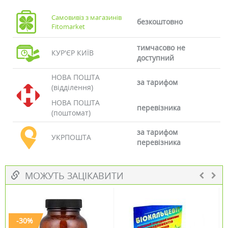
Самовивіз з магазинів
безкоштовно
Fitomarket
тимчасово не
КУР'ЄР КИЇВ
доступний
НОВА ПОШТА
за тарифом
(відділення)
НОВА ПОШТА
перевізника
(поштомат)
за тарифом
УКРПОШТА
перевізника
МОЖУТЬ ЗАЦІКАВИТИ
-30%