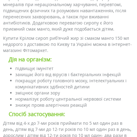
мінералів при нераціональному харчуванні, перевтомі,
підвищених фізичних та розумових навантаженнях, після
перенесених захворювань, а також при вживанні
антибіотиків. Додатковою перевагою сиропу є його
приємний смак манго, який дуже подобається дітям.
Купити Крілом сироп риб'ячий жир зі смаком манго 150 мл
недорого з доставкою по Києву та Україні можна в інтернет-
магазині Фітомаркет.
Дія на організм:
підвищує імунітет
захищає його від вірусів і бактеріальних інфекцій
покращує роботу головного мозку, інтелектуальних і
комунікативних здібностей дитини
зміцнює органи зору
нормалізує роботу центральної нервової системи
знижує прояв алергічних реакцій
Спосіб застосування:
Дітям від 4-х до 7-ми років приймати по 5 мл один раз в
день, дітям від 7-ми до 12-ти років по 10 мл один раз в день,
дорослим і дітям від 12-ти років по 10 мл один- два рази в