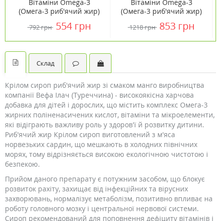
Вітаміни Omega-3
Вітаміни Omega-3
(Омега-3 риб'ячий жир)
(Омега-3 риб'ячий жир)
1000 мг 100 капсул ТМ
1000 мг 200 капсул ТМ
554 грн
853 грн
792 грн
1218 грн
Кантрі Лайф / Country
Кантрі Лайф / Country
Life
Life
Склад
Крілом сироп риб'ячий жир зі смаком манго виробництва
компанії Вефа Ілач (Туреччина) - високоякісна харчова
добавка для дітей і дорослих, що містить комплекс Омега-3
жирних поліненасичених кислот, вітаміни та мікроелементи,
які відіграють важливу роль у здоров'ї й розвитку дитини.
Риб'ячий жир Крілом сироп виготовлений з м'яса
норвезьких сардин, що мешкають в холодних північних
морях, тому відрізняється високою екологічною чистотою і
безпекою.
Прийом даного препарату є потужним засобом, що блокує
розвиток рахіту, захищає від інфекційних та вірусних
захворювань, нормалізує метаболізм, позитивно впливає на
роботу головного мозку і центральної нервової системи.
Сироп рекомендований для поповнення дефіциту вітамінів і