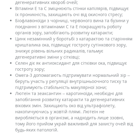
дегенеративних хвороб очей;
Вітаміни Е та С зміцнюють стінки капілярів, підвищує
їх проникність, захищають очі від окисного стресу;
Біофлавоноїди з чорниці, червоного вина та бузини у
поєднанні з вітамінами С та Е покращують роботу
органів зору, запобігають розвитку катаракти;
Цинк незамінний у боротьбі з катарактою та старінням
кришталика ока, підвищує гостроту сутінкового зору,
знижує рівень вільних радикалів, гальмує
дегенеративні зміни у сітківці;
Селен діє як антиоксидант для сітківки ока, підвищує
гостроту зору;
Омега-3 допомагають підтримувати нормальний зір –
беруть участь у регуляції внутрішньоочного тиску та
підтримують стабільність макулярної зони;
Лютеїн та зеаксантин – каротиноїди, необхідні для
запобігання розвитку катаракти та дегенеративних
вікових змін. Захищають око від ультрафіолету,
накопичуючись у жовтій плямі. Лютеїн не
виробляється в організмі, а надходить лише ззовні,
тому його прийом украй важливий для захисту очей від
будь-яких патологій.