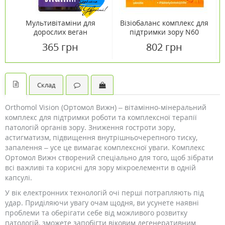
Мультивітаміни для
Візіобаланс комплекс для
дорослих веган
підтримки зору N60
мармелад №60
365 грн
802 грн
Склад
Orthomol Vision (Ортомол Вижн) – вітамінно-мінеральний
комплекс для підтримки роботи та комплексної терапії
патологій органів зору. Зниження гостроти зору,
астигматизм, підвищення внутрішньочерепного тиску,
запалення – усе це вимагає комплексної уваги. Комплекс
Ортомол Вижн створений спеціально для того, щоб зібрати
всі важливі та корисні для зору мікроелементи в одній
капсулі.
У вік електронних технологій очі перші потрапляють під
удар. Приділяючи увагу очам щодня, ви усунете наявні
проблеми та оберігати себе від можливого розвитку
патологій, зможете запобігти віковим дегенеративним