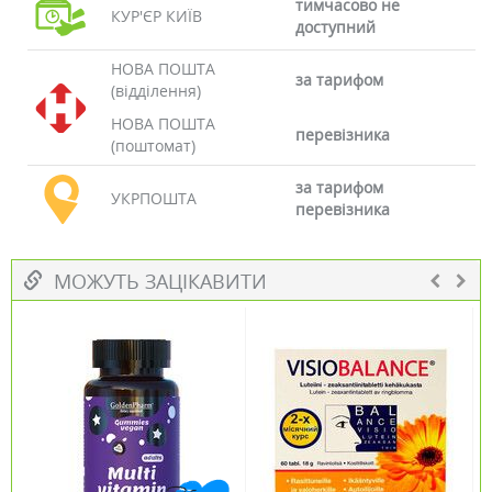
тимчасово не
КУР'ЄР КИЇВ
доступний
НОВА ПОШТА
за тарифом
(відділення)
НОВА ПОШТА
перевізника
(поштомат)
за тарифом
УКРПОШТА
перевізника
МОЖУТЬ ЗАЦІКАВИТИ