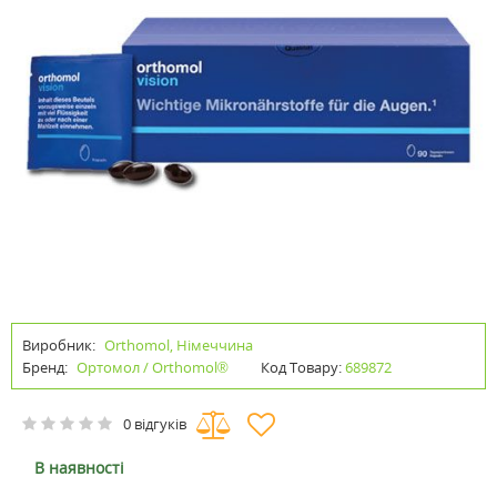
Виробник:
Orthomol, Німеччина
Бренд:
Ортомол / Orthomol®
Код Товару:
689872
0 відгуків
В наявності