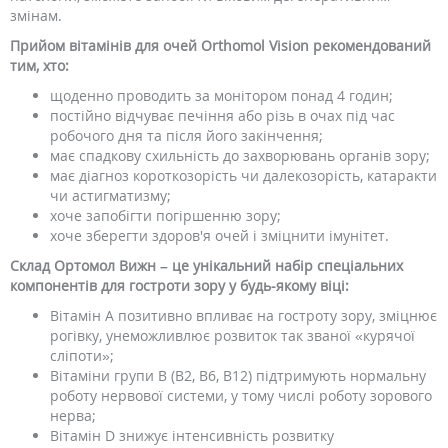
змінам.
Прийом вітамінів для очей Orthomol Vision рекомендований
тим, хто:
щоденно проводить за монітором понад 4 годин;
постійно відчуває печіння або різь в очах під час
робочого дня та після його закінчення;
має спадкову схильність до захворювань органів зору;
має діагноз короткозорість чи далекозорість, катаракти
чи астигматизму;
хоче запобігти погіршенню зору;
хоче зберегти здоров'я очей і зміцнити імунітет.
Склад Ортомол Вижн – це унікальний набір спеціальних
компонентів для гостроти зору у будь-якому віці:
Вітамін А позитивно впливає на гостроту зору, зміцнює
рогівку, унеможливлює розвиток так званої «курячої
сліпоти»;
Вітаміни групи В (В2, В6, В12) підтримують нормальну
роботу нервової системи, у тому числі роботу зорового
нерва;
Вітамін D знижує інтенсивність розвитку