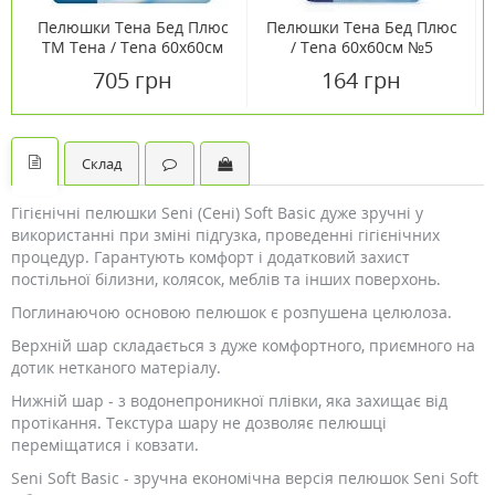
Пелюшки Тена Бед Плюс
Пелюшки Тена Бед Плюс
ТМ Тена / Tena 60х60см
/ Tena 60х60см №5
№30
705 грн
164 грн
Склад
Гігієнічні пелюшки Seni (Сені) Soft Basic дуже зручні у
використанні при зміні підгузка, проведенні гігієнічних
процедур. Гарантують комфорт і додатковий захист
постільної білизни, колясок, меблів та інших поверхонь.
Поглинаючою основою пелюшок є розпушена целюлоза.
Верхній шар складається з дуже комфортного, приємного на
дотик нетканого матеріалу.
Нижній шар - з водонепроникної плівки, яка захищає від
протікання. Текстура шару не дозволяє пелюшці
переміщатися і ковзати.
Seni Soft Basic - зручна економічна версія пелюшок Seni Soft