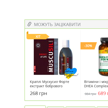
МОЖУТЬ ЗАЦІКАВИТИ
ХІТ
-30%
Краплі Мускусил Форте
Вітаміни і мі
екстракт бобрового
DHEA Complex
струменя 50 мл
ТМ Кантрі Лай
268 грн
689 
984 грн
Life №60