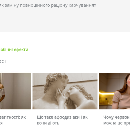
як заміну повноцінного раціону харчування»
побічні ефекти
орт
агітності: як
Що таке афродизіаки і як
Чому червоні
ся
вони діють
можна це пр