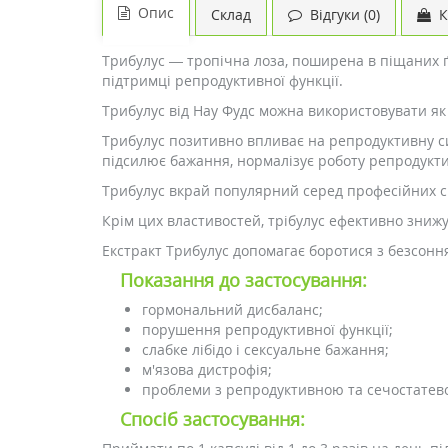
Опис
Склад
Відгуки (0)
К
Трибулус — тропічна лоза, поширена в піщаних ґр
підтримці репродуктивної функції.
Трибулус від Нау Фудс можна використовувати як 
Трибулус позитивно впливає на репродуктивну сис
підсилює бажання, нормалізує роботу репродуктив
Трибулус вкрай популярний серед професійних спо
Крім цих властивостей, трібулус ефективно знижує
Екстракт Трибулус допомагає боротися з безсоння
Показання до застосування:
гормональний дисбаланс;
порушення репродуктивної функції;
слабке лібідо і сексуальне бажання;
м'язова дистрофія;
проблеми з репродуктивною та сечостатев
Спосіб застосування: