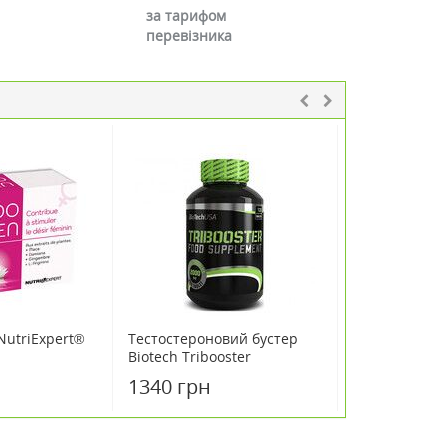
за тарифом
перевізника
NutriExpert®
Тестостероновий бустер
Тестостероно
Biotech Tribooster
Biotech Tribo
(Tribusteron booster) 120
(Tribusteron b
1340 грн
880 грн
таблеток
таблеток