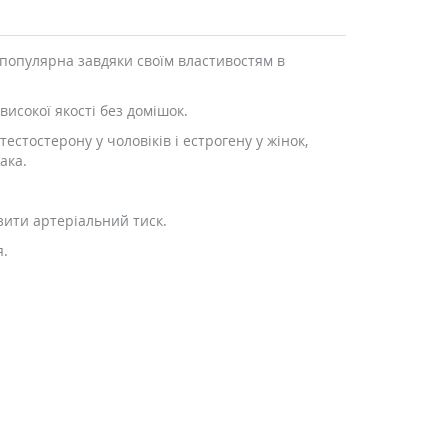
 популярна завдяки своїм властивостям в
високої якості без домішок.
стостерону у чоловіків і естрогену у жінок,
ака.
изити артеріальний тиск.
я.