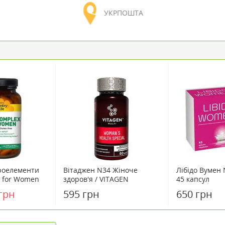
УКРПОШТА
кроелементи
Вітаджен N34 Жіноче
Лібідо Вумен 
 for Women
здоров'я / VITAGEN
45 капсул
ф / Country
Woman's Health Special
грн
595 грн
650 грн
капсули №60