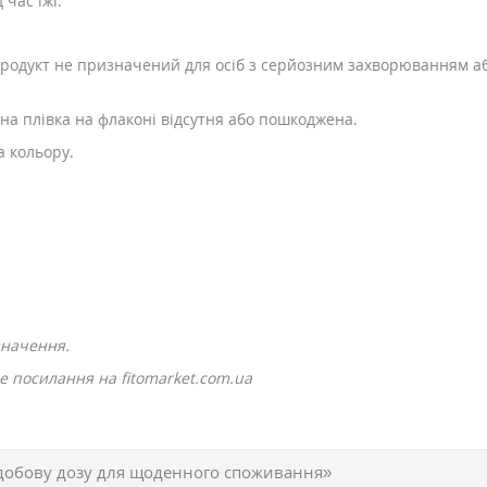
 час їжі.
родукт не призначений для осіб з серйозним захворюванням або
на плівка на флаконі відсутня або пошкоджена.
а кольору.
значення.
е посилання на fitomarket.com.ua
добову дозу для щоденного споживання»