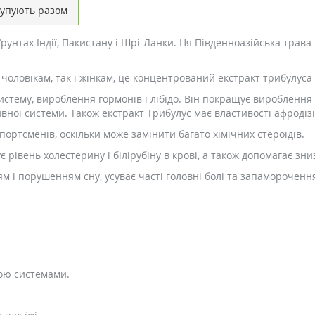
упують разом
унтах Індії, Пакистану і Шрі-Ланки. Ця Південноазійська трава
чоловікам, так і жінкам, це концентрований екстракт трибулуса 
тему, вироблення гормонів і лібідо. Він покращує вироблення те
ної системи. Також екстракт Трибулус має властивості афродізі
ртсменів, оскільки може замінити багато хімічних стероїдів.
 рівень холестерину і білірубіну в крові, а також допомагає зн
м і порушенням сну, усуває часті головні болі та запамороченн
ою системами.