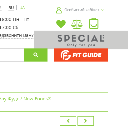
|
И
RU
UA
Особистий кабінет
 18:00 Пн - Пт
 17:00 Сб
едзвонити Вам?
Нау Фудс / Now Foods®