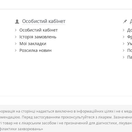
Особистий кабінет
Особистий кабінет
До
Історія замовлень
Ф
Мої закладки
Ум
Розсилка новин
По
П
формація на сторінці надається виключно в інформаційних цілях і не є ме
омендацією. Перед застосуванням проконсультуйтеся з лікарем. Зазначен
ті товар не є лікарським засобом і не призначений для діагностики, лікува
філактики захворювань»