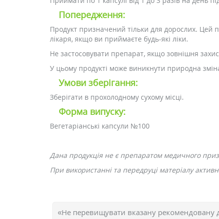
Приймати по 1 капсулі від 1 до 3 разів на день під
Попередження:
Продукт призначений тільки для дорослих. Цей п
лікаря, якщо ви приймаєте будь-які ліки.
Не застосовувати препарат, якщо зовнішня захис
У цьому продукті може виникнути природна змін
Умови зберігання:
Зберігати в прохолодному сухому місці.
Форма випуску:
Вегетаріанські капсули №100
Дана продукція не є препаратом медичного при
При використанні та передруці матеріалу активн
«Не перевищувати вказану рекомендовану 