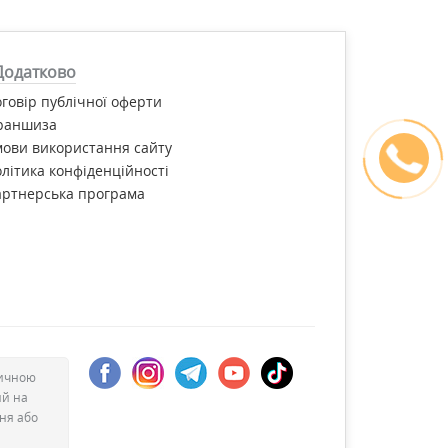
Додатково
говір публічної оферти
раншиза
ови використання сайту
літика конфіденційності
артнерська програма
дичною
ий на
ння або