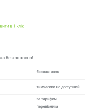
ити в 1 клік
авка безкоштовно!
безкоштовно
тимчасово не доступний
за тарифом
перевізника