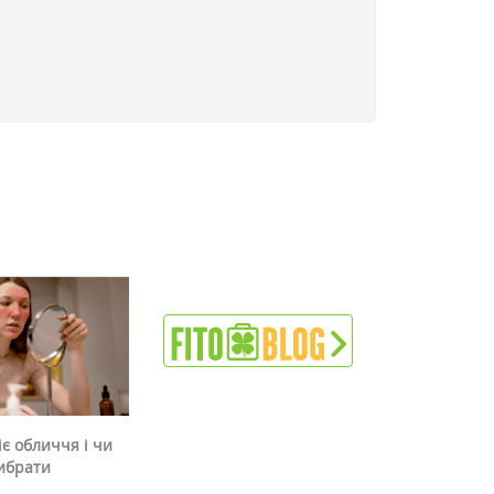
є обличчя і чи
ибрати