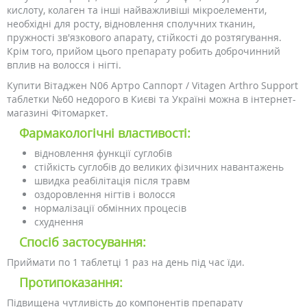
кислоту, колаген та інші найважливіші мікроелементи,
необхідні для росту, відновлення сполучних тканин,
пружності зв'язкового апарату, стійкості до розтягування.
Крім того, прийом цього препарату робить доброчинний
вплив на волосся і нігті.
Купити Вітаджен N06 Артро Саппорт / Vitagen Arthro Support
таблетки №60 недорого в Києві та Україні можна в інтернет-
магазині Фітомаркет.
Фармакологічні властивості:
відновлення функції суглобів
стійкість суглобів до великих фізичних навантажень
швидка реабілітація після травм
оздоровлення нігтів і волосся
нормалізації обмінних процесів
схуднення
Спосіб застосування:
Приймати по 1 таблетці 1 раз на день під час їди.
Протипоказання:
Підвищена чутливість до компонентів препарату