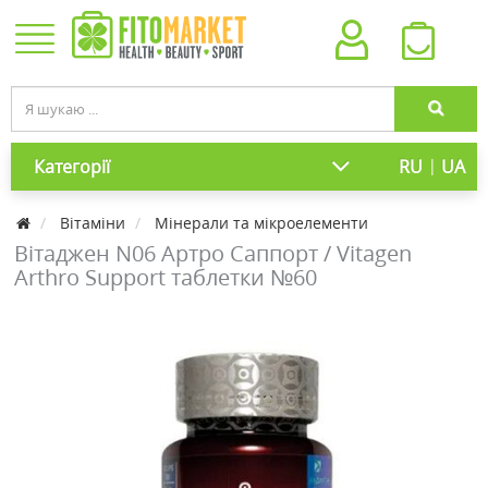
|
Категорії
RU
UA
Вітаміни
Мінерали та мікроелементи
Вітаджен N06 Артро Саппорт / Vitagen
Arthro Support таблетки №60