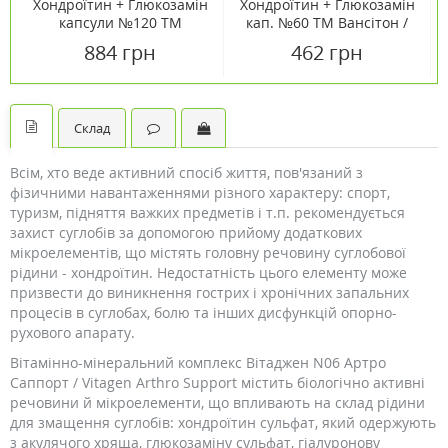
Хондроїтин + Глюкозамін
Хондроїтин + Глюкозамін
капсули №120 ТМ
кап. №60 ТМ Вансітон /
Вансітон / Vansiton
Vansiton
884 грн
462 грн
Склад
Всім, хто веде активний спосіб життя, пов'язаний з
фізичними навантаженнями різного характеру: спорт,
туризм, підняття важких предметів і т.п. рекомендується
захист суглобів за допомогою прийому додаткових
мікроелементів, що містять головну речовину суглобової
рідини - хондроїтин. Недостатність цього елементу може
призвести до виникнення гострих і хронічних запальних
процесів в суглобах, болю та інших дисфункцій опорно-
рухового апарату.
Вітамінно-мінеральний комплекс Вітаджен N06 Артро
Саппорт / Vitagen Arthro Support містить біологічно активні
речовини й мікроелементи, що впливають на склад рідини
для змащення суглобів: хондроїтин сульфат, який одержують
з акулячого хряща, глюкозаміну сульфат, гіалуронову