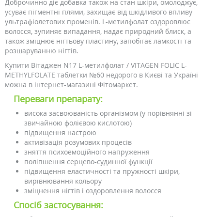
Доброчинно діє добавка також на стан шкіри, омолоджує,
усуває пігментні плями, захищає від шкідливого впливу
ультрафіолетових променів. L-метилфолат оздоровлює
волосся, зупиняє випадання, надає природний блиск, а
також зміцнює нігтьову пластину, запобігає ламкості та
розшаруванню нігтів.
Купити Вітаджен N17 L-метилфолат / VITAGEN FOLIC L-
METHYLFOLATE таблетки №60 недорого в Києві та Україні
можна в інтернет-магазині Фітомаркет.
Переваги препарату:
висока засвоюваність організмом (у порівнянні зі
звичайною фолієвою кислотою)
підвищення настрою
активізація розумових процесів
зняття психоемоційного напруження
поліпшення серцево-судинної функції
підвищення еластичності та пружності шкіри,
вирівнювання кольору
зміцнення нігтів і оздоровлення волосся
Спосіб застосування: